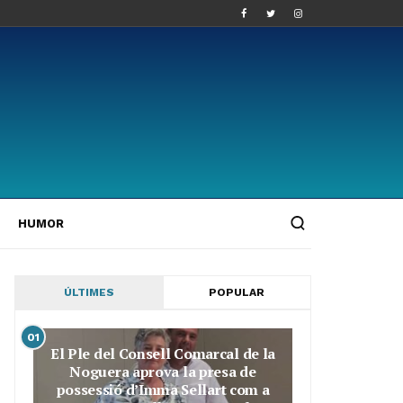
HUMOR
ÚLTIMES
POPULAR
01
El Ple del Consell Comarcal de la
Noguera aprova la presa de
possessió d’Imma Sellart com a