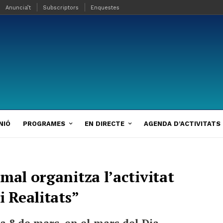
Anuncia’t
Subscriptors
Enquestes
NIÓ
PROGRAMES
EN DIRECTE
AGENDA D’ACTIVITATS
mal organitza l’activitat
i Realitats”
ia 8 de març, en el marc del Dia