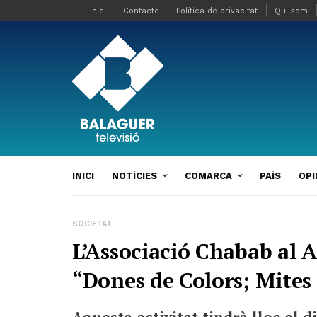
Inici
Contacte
Política de privacitat
Qui som
INICI
NOTÍCIES
COMARCA
PAÍS
OPI
SOCIETAT
L’Associació Chabab al A
“Dones de Colors; Mites 
Aquesta activitat tindrà lloc el d