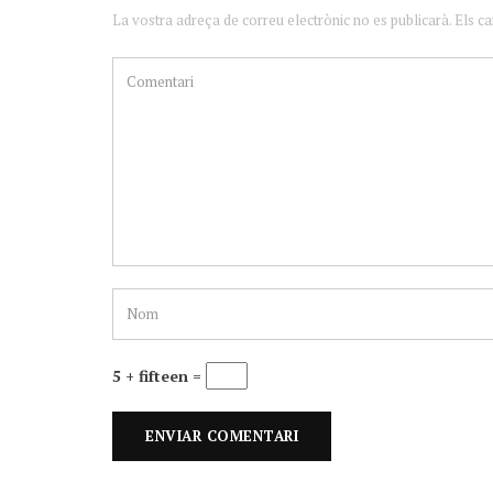
La vostra adreça de correu electrònic no es publicarà. Els c
5 + fifteen =