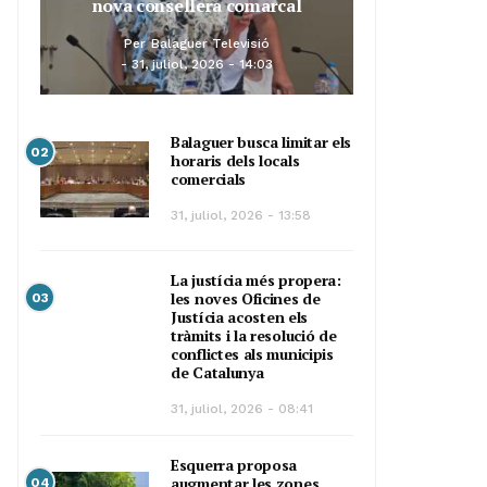
nova consellera comarcal
Per
Balaguer Televisió
31, juliol, 2026 - 14:03
Balaguer busca limitar els
02
horaris dels locals
comercials
31, juliol, 2026 - 13:58
La justícia més propera:
les noves Oficines de
03
Justícia acosten els
tràmits i la resolució de
conflictes als municipis
de Catalunya
31, juliol, 2026 - 08:41
Esquerra proposa
augmentar les zones
04