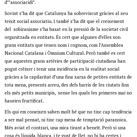
d’”associacidi”.
Sovint s’ha dit que Catalunya ha sobreviscut gràcies al seu
teixit social associatiu. I també s’ha dit que el creixement
del sobiranisme s’ha basat en la pressió de la societat civil
organitzada en entitats. És cert que algunes d’elles son
grans entitats que tenen nom i cognom, com l’Assemblea
Nacional Catalana i Òmnium Cultural. Però també es cert
que aquestes grans artèries de participació ciutadana han
pogut crèixer i tenir una incidència en la realitat social
gràcies a la capilaritat d’una fina xarxa de petites entitats de
tota mena, presents arreu, des dels barris de les ciutats fins
els més petits municipis, sense les quals les primeres mai no
haurien fructificat.
Els qui em coneixen saben molt bé que no tinc cap tendència
a ser mal pensat, ni tinc cap mena de temptació paranoica.
Més aviat el contrari, una mica tirant a beneït. Però si una
cosa és líquida, blanca, i te gust de llet, no hi ha certes i