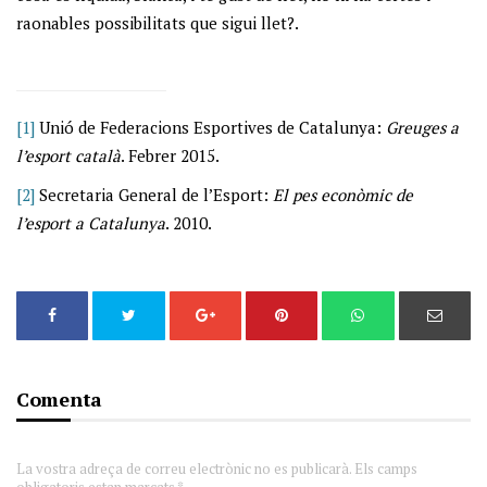
raonables possibilitats que sigui llet?.
[1]
Unió de Federacions Esportives de Catalunya:
Greuges a
l’esport català
. Febrer 2015.
[2]
Secretaria General de l’Esport:
El pes econòmic de
l’esport a Catalunya
. 2010.
Comenta
La vostra adreça de correu electrònic no es publicarà. Els camps
obligatoris estan marcats *