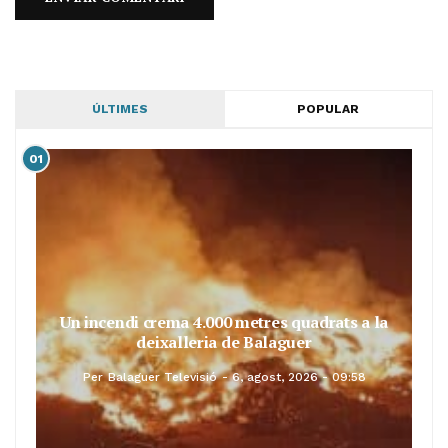
ÚLTIMES
POPULAR
01
Un incendi crema 4.000 metres quadrats a la
deixalleria de Balaguer
Per
Balaguer Televisió
6, agost, 2026 - 09:58