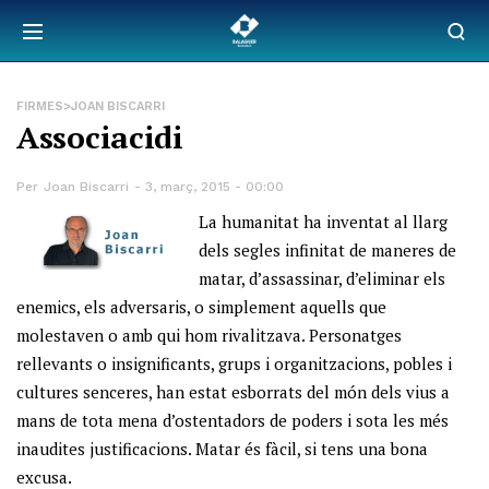
FIRMES>JOAN BISCARRI
Associacidi
Per
Joan Biscarri
3, març, 2015 - 00:00
La humanitat ha inventat al llarg
dels segles infinitat de maneres de
matar, d’assassinar, d’eliminar els
enemics, els adversaris, o simplement aquells que
molestaven o amb qui hom rivalitzava. Personatges
rellevants o insignificants, grups i organitzacions, pobles i
cultures senceres, han estat esborrats del món dels vius a
mans de tota mena d’ostentadors de poders i sota les més
inaudites justificacions. Matar és fàcil, si tens una bona
excusa.