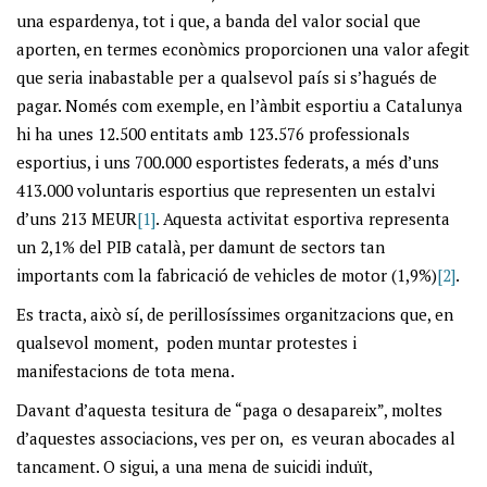
una espardenya, tot i que, a banda del valor social que
aporten, en termes econòmics proporcionen una valor afegit
que seria inabastable per a qualsevol país si s’hagués de
pagar. Només com exemple, en l’àmbit esportiu a Catalunya
hi ha unes 12.500 entitats amb 123.576 professionals
esportius, i uns 700.000 esportistes federats, a més d’uns
413.000 voluntaris esportius que representen un estalvi
d’uns 213 MEUR
[1]
. Aquesta activitat esportiva representa
un 2,1% del PIB català, per damunt de sectors tan
importants com la fabricació de vehicles de motor (1,9%)
[2]
.
Es tracta, això sí, de perillosíssimes organitzacions que, en
qualsevol moment, poden muntar protestes i
manifestacions de tota mena.
Davant d’aquesta tesitura de “paga o desapareix”, moltes
d’aquestes associacions, ves per on, es veuran abocades al
tancament. O sigui, a una mena de suicidi induït,