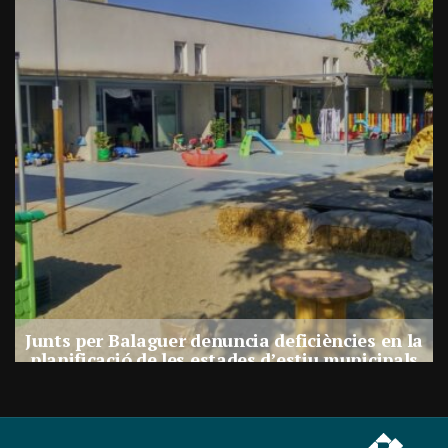
a
Junts per Balaguer denuncia deficiències en la
planificació de les estades d’estiu municipals
Per
Balaguer Televisió
27, juliol, 2026 - 17:30