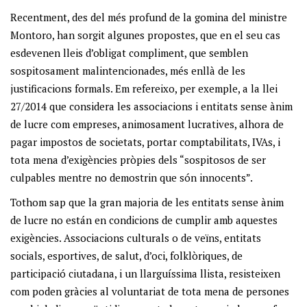
Recentment, des del més profund de la gomina del ministre
Montoro, han sorgit algunes propostes, que en el seu cas
esdevenen lleis d’obligat compliment, que semblen
sospitosament malintencionades, més enllà de les
justificacions formals. Em refereixo, per exemple, a la llei
27/2014 que considera les associacions i entitats sense ànim
de lucre com empreses, animosament lucratives, alhora de
pagar impostos de societats, portar comptabilitats, IVAs, i
tota mena d’exigències pròpies dels “sospitosos de ser
culpables mentre no demostrin que són innocents”.
Tothom sap que la gran majoria de les entitats sense ànim
de lucre no están en condicions de cumplir amb aquestes
exigències. Associacions culturals o de veïns, entitats
socials, esportives, de salut, d’oci, folklòriques, de
participació ciutadana, i un llarguíssima llista, resisteixen
com poden gràcies al voluntariat de tota mena de persones