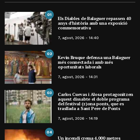
01
Els Diables de Balaguer repassen 40
anys d’història amb una exposició
commemorativa
7, agost, 2026 - 14:40
02
Kevin Bruque defensa una Balaguer
més connectada i amb més
oportunitats laborals
7, agost, 2026 - 14:31
03
Carlos Cuevas i Alosa protagonitzen
aquest dissabte el doble programa
del festival (z)ona ponts, que es
trasllada a Sant Pere de Ponts
7, agost, 2026 - 14:19
04
Un incendi crema 4.000 metres