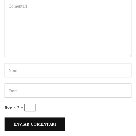
five × 2 =