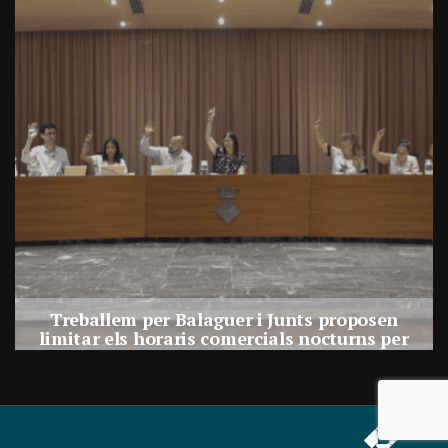
Treballem per Balaguer i Junts proposen
limitar els horaris comercials nocturns per
reforçar la convivència i el descans veïnal
Per
Balaguer Televisió
30, juliol, 2026 - 09:26