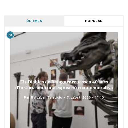
ÚLTIMES
POPULAR
01
Els Diables de Balaguer repassen 40 anys
d’història amb una exposició commemorativa
Per
Balaguer Televisió
7, agost, 2026 - 14:40