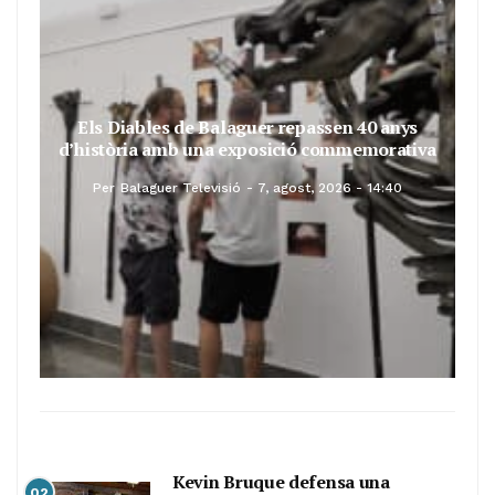
Els Diables de Balaguer repassen 40 anys
d’història amb una exposició commemorativa
Per
Balaguer Televisió
7, agost, 2026 - 14:40
Kevin Bruque defensa una
02