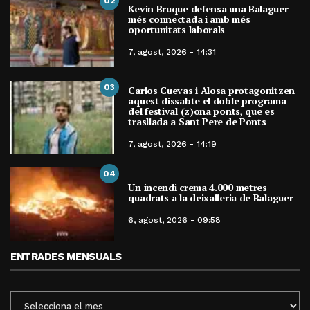
02
Kevin Bruque defensa una Balaguer
més connectada i amb més
oportunitats laborals
7, agost, 2026 - 14:31
03
Carlos Cuevas i Alosa protagonitzen
aquest dissabte el doble programa
del festival (z)ona ponts, que es
trasllada a Sant Pere de Ponts
7, agost, 2026 - 14:19
04
Un incendi crema 4.000 metres
quadrats a la deixalleria de Balaguer
6, agost, 2026 - 09:58
ENTRADES MENSUALS
ENTRADES
MENSUALS