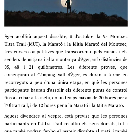
Àger acollirà aquest dissabte, 8 d’octubre, la 9a Montsec
Ultra Trail (MUT), la Marató i la Mitja Marató del Montsec,
tres curses competitives que transcorreran pels camins i els
senders de mitjana i alta muntanya d’Àger, amb distàncies de
85, 48 i 21 quilòmetres. Les diferents proves, que
començaran al Càmping Vall d’Àger, es duran a terme en
recorreguts a peu d’una única etapa, en què les persones
participants hauran d’assolir els diferents punts de control
fins a arribar a la meta, en un temps màxim de 20 hores per a
l’Ultra Trail, i de 12 hores per a la Marató i la Mitja Marató.
Aquest divendres al vespre, està previst que les persones
participants en l’Ultra Trail recullin els seus dorsals, tot i
que també podran fer-ho el mateix dissabte al matí, i també