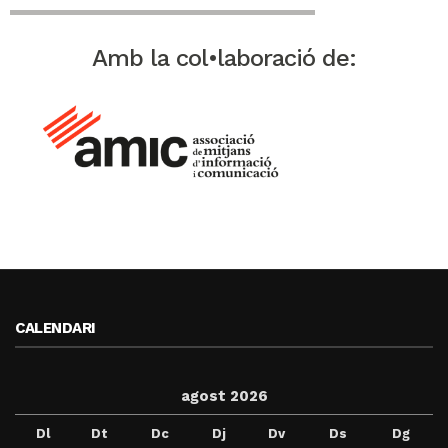
Amb la col•laboració de:
CALENDARI
agost 2026
Dl
Dt
Dc
Dj
Dv
Ds
Dg