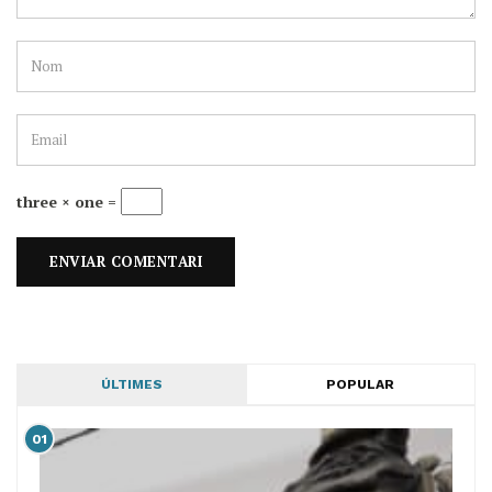
three × one =
ÚLTIMES
POPULAR
01