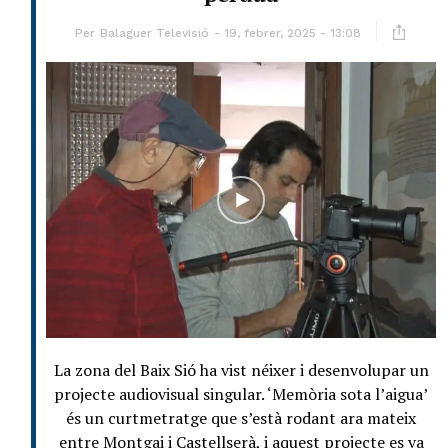
Per
Balaguer Televisió
19, febrer, 2025 - 13:08
La zona del Baix Sió ha vist néixer i desenvolupar un
projecte audiovisual singular. ‘Memòria sota l’aigua’
és un curtmetratge que s’està rodant ara mateix
entre Montgai i Castellserà, i aquest projecte es va