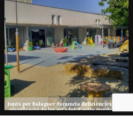
a
Junts per Balaguer denuncia deficiències en la
planificació de les estades d’estiu municipals
Per
Balaguer Televisió
27, juliol, 2026 - 17:30