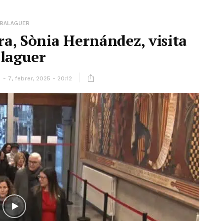
BALAGUER
ra, Sònia Hernández, visita
laguer
ó
7, febrer, 2025 - 20:12