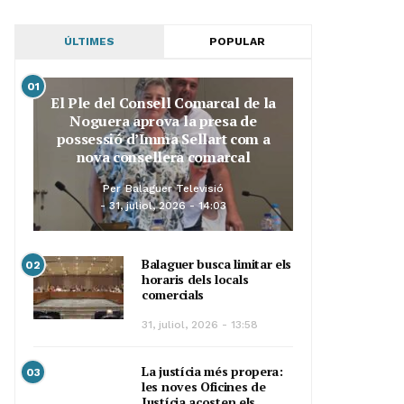
ÚLTIMES
POPULAR
01
El Ple del Consell Comarcal de la
Noguera aprova la presa de
possessió d’Imma Sellart com a
nova consellera comarcal
Per
Balaguer Televisió
31, juliol, 2026 - 14:03
Balaguer busca limitar els
02
horaris dels locals
comercials
31, juliol, 2026 - 13:58
La justícia més propera:
03
les noves Oficines de
Justícia acosten els