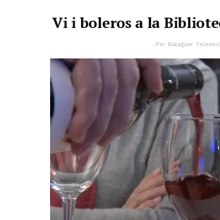
Vi i boleros a la Bibli
Per
Balaguer Televisi