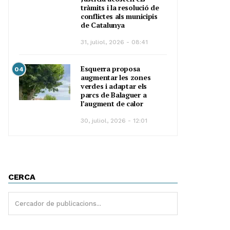
tràmits i la resolució de
conflictes als municipis
de Catalunya
31, juliol, 2026 - 08:41
Esquerra proposa
04
augmentar les zones
verdes i adaptar els
parcs de Balaguer a
l’augment de calor
30, juliol, 2026 - 12:01
CERCA