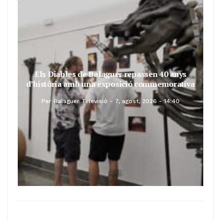
Els Diables de Balaguer repassen 40 anys
d’història amb una exposició commemorativa
Per
Balaguer Televisió
7, agost, 2026 - 14:40