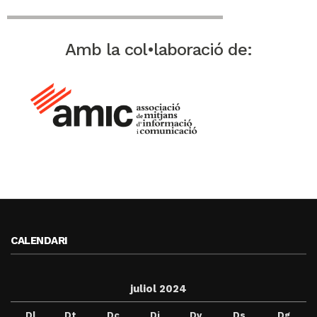
Amb la col•laboració de:
CALENDARI
juliol 2024
Dl
Dt
Dc
Dj
Dv
Ds
Dg