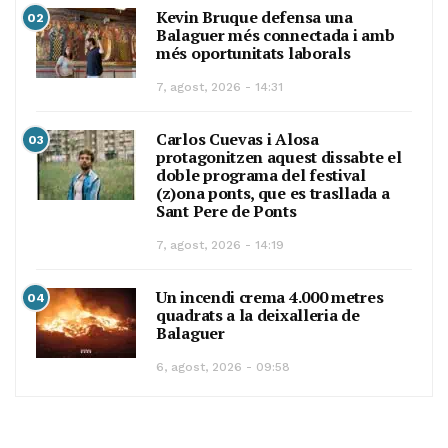
Kevin Bruque defensa una
02
Balaguer més connectada i amb
més oportunitats laborals
7, agost, 2026 - 14:31
Carlos Cuevas i Alosa
03
protagonitzen aquest dissabte el
doble programa del festival
(z)ona ponts, que es trasllada a
Sant Pere de Ponts
7, agost, 2026 - 14:19
Un incendi crema 4.000 metres
04
quadrats a la deixalleria de
Balaguer
6, agost, 2026 - 09:58