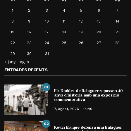
1
2
3
4
5
6
7
8
9
10
11
12
13
14
15
16
17
18
19
20
21
22
23
24
25
26
27
28
29
30
31
« juny
ag. »
ENTRADES RECENTS
01
Els Diables de Balaguer repassen 40
anys d’història amb una exposició
commemorativa
7, agost, 2026 - 14:40
02
Kevin Bruque defensa una Balaguer