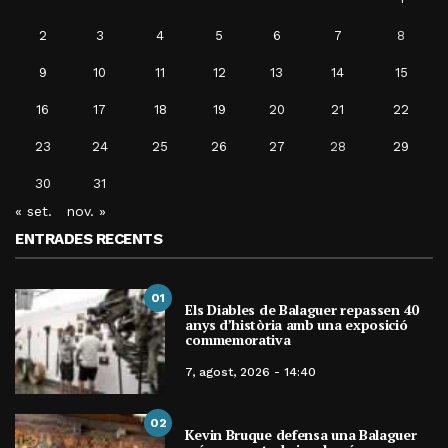
2
3
4
5
6
7
8
9
10
11
12
13
14
15
16
17
18
19
20
21
22
23
24
25
26
27
28
29
30
31
« set.
nov. »
ENTRADES RECENTS
01
Els Diables de Balaguer repassen 40
anys d’història amb una exposició
commemorativa
7, agost, 2026 - 14:40
02
Kevin Bruque defensa una Balaguer