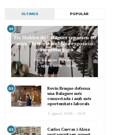
ÚLTIMES
POPULAR
01
Els Diables de Balaguer repassen 40
anys d’història amb una exposició
commemorativa
Per
Balaguer Televisió
7, agost, 2026 - 14:40
Kevin Bruque defensa
02
una Balaguer més
connectada i amb més
oportunitats laborals
7, agost, 2026 - 14:31
Carlos Cuevas i Alosa
03
protagonitzen aquest