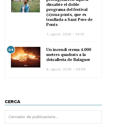
dissabte el doble
programa del festival
(z)ona ponts, que es
trasllada a Sant Pere de
Ponts
7, agost, 2026 - 14:19
Un incendi crema 4.000
04
metres quadrats a la
deixalleria de Balaguer
6, agost, 2026 - 09:58
CERCA