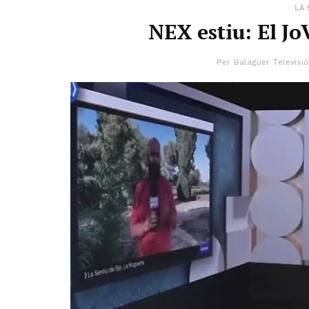
LA 
NEX estiu: El Jo
Per
Balaguer Televisió