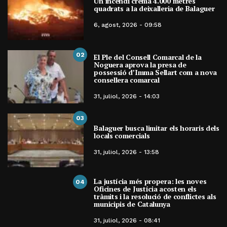
Un incendi crema 4.000 metres
quadrats a la deixalleria de Balaguer
6, agost, 2026 - 09:58
02
El Ple del Consell Comarcal de la
Noguera aprova la presa de
possessió d’Imma Sellart com a nova
consellera comarcal
31, juliol, 2026 - 14:03
03
Balaguer busca limitar els horaris dels
locals comercials
31, juliol, 2026 - 13:58
La justícia més propera: les noves
04
Oficines de Justícia acosten els
tràmits i la resolució de conflictes als
municipis de Catalunya
31, juliol, 2026 - 08:41