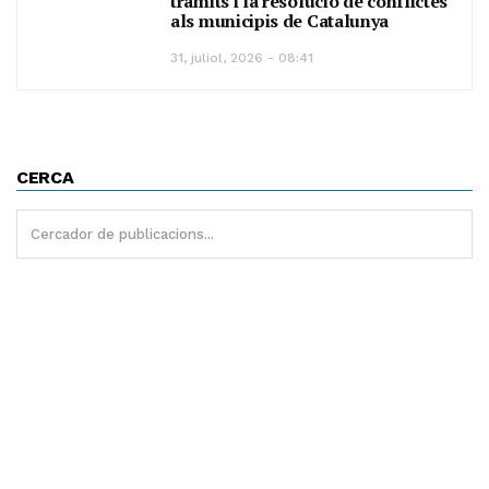
tràmits i la resolució de conflictes
als municipis de Catalunya
31, juliol, 2026 - 08:41
CERCA