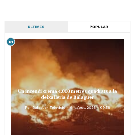
ÚLTIMES
POPULAR
01
Un incendi crema 4.000 metres quadrats a la
deixalleria de Balaguer
Per
Balaguer Televisió
6, agost, 2026 - 09:58