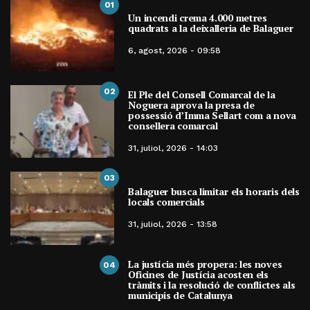
01
Un incendi crema 4.000 metres
quadrats a la deixalleria de Balaguer
6, agost, 2026 - 09:58
02
El Ple del Consell Comarcal de la
Noguera aprova la presa de
possessió d’Imma Sellart com a nova
consellera comarcal
31, juliol, 2026 - 14:03
03
Balaguer busca limitar els horaris dels
locals comercials
31, juliol, 2026 - 13:58
La justícia més propera: les noves
04
Oficines de Justícia acosten els
tràmits i la resolució de conflictes als
municipis de Catalunya