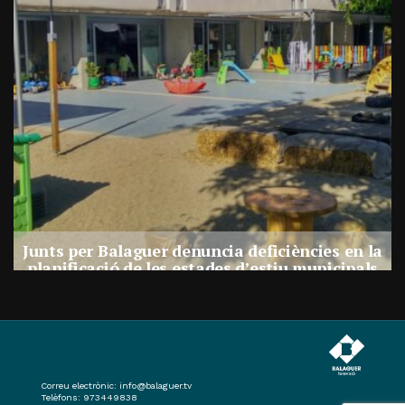
a
Junts per Balaguer denuncia deficiències en la
planificació de les estades d’estiu municipals
Per
Balaguer Televisió
27, juliol, 2026 - 17:30
Correu electrònic:
info@balaguer.tv
Telèfons: 973449838