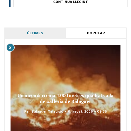
CONTINUA LLEGINT
ÚLTIMES
POPULAR
01
Un incendi crema 4.000 metres quadrats a la
deixalleria de Balaguer
Per
Balaguer Televisió
6, agost, 2026 - 09:58