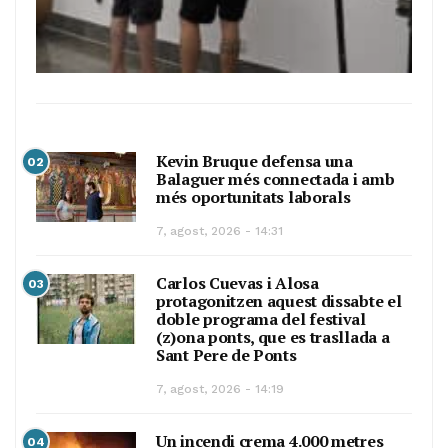
Kevin Bruque defensa una
02
Balaguer més connectada i amb
més oportunitats laborals
7, agost, 2026 - 14:31
Carlos Cuevas i Alosa
03
protagonitzen aquest dissabte el
doble programa del festival
(z)ona ponts, que es trasllada a
Sant Pere de Ponts
7, agost, 2026 - 14:19
Un incendi crema 4.000 metres
04