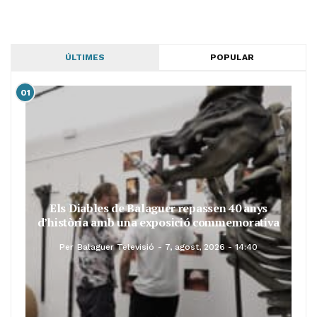
ÚLTIMES
POPULAR
01
Els Diables de Balaguer repassen 40 anys
d’història amb una exposició commemorativa
Per
Balaguer Televisió
7, agost, 2026 - 14:40