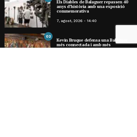
Els Diables de Balaguer repassen 40
anys d’història amb una exposició
commemorativa
7, agost, 2026 - 14:40
02
Kevin Bruque defensa una Balaguer
més connectada i amb més
oportunitats laborals
7, agost, 2026 - 14:31
Carlos Cuevas i Alosa protagonitzen aquest
dissabte el doble programa del festival
(z)ona ponts, que es trasllada a Sant Pere de
Ponts
7, agost, 2026 - 14:19
Un incendi crema 4.000 metres quadrats a la
deixalleria de Balaguer
6, agost, 2026 - 09:58
ENTRADES MENSUALS