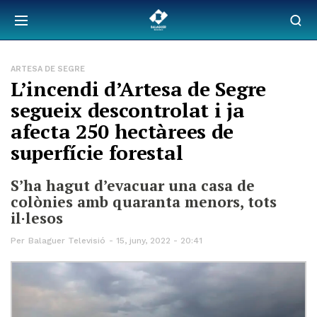
ARTESA DE SEGRE
L’incendi d’Artesa de Segre
segueix descontrolat i ja
afecta 250 hectàrees de
superfície forestal
S’ha hagut d’evacuar una casa de
colònies amb quaranta menors, tots
il·lesos
Per
Balaguer Televisió
15, juny, 2022 - 20:41