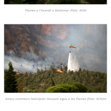
Flames a l’incendi a Baldomar (Foto: ACN)
binary commeUn helicòpter llençant aigua a les flames (Foto: ACN)nt