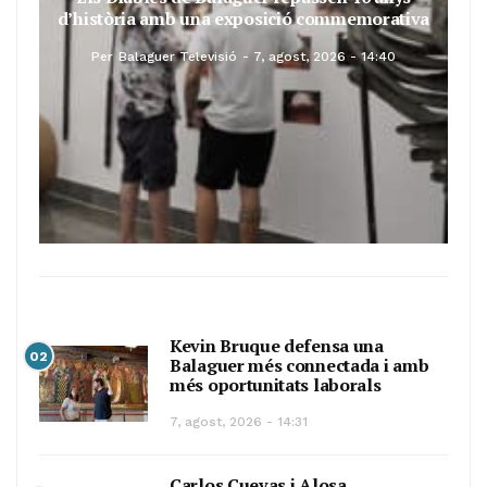
d’història amb una exposició commemorativa
Per
Balaguer Televisió
7, agost, 2026 - 14:40
Kevin Bruque defensa una
02
Balaguer més connectada i amb
més oportunitats laborals
7, agost, 2026 - 14:31
Carlos Cuevas i Alosa