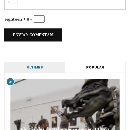
eighteen + 8 =
ÚLTIMES
POPULAR
01
Els Diables de Balaguer repassen 40 anys