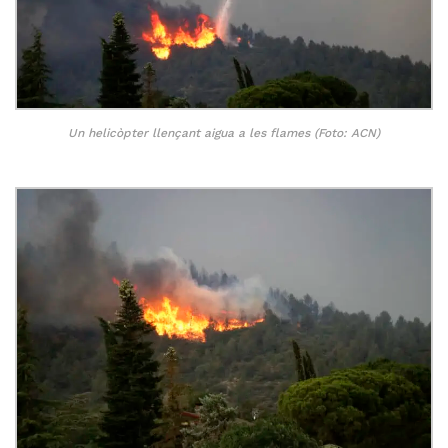
Un helicòpter llençant aigua a les flames (Foto: ACN)