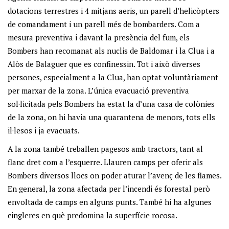
dotacions terrestres i 4 mitjans aeris, un parell d’helicòpters
de comandament i un parell més de bombarders. Com a
mesura preventiva i davant la presència del fum, els
Bombers han recomanat als nuclis de Baldomar i la Clua i a
Alòs de Balaguer que es confinessin. Tot i això diverses
persones, especialment a la Clua, han optat voluntàriament
per marxar de la zona. L’única evacuació preventiva
sol·licitada pels Bombers ha estat la d’una casa de colònies
de la zona, on hi havia una quarantena de menors, tots ells
il·lesos i ja evacuats.
A la zona també treballen pagesos amb tractors, tant al
flanc dret com a l’esquerre. Llauren camps per oferir als
Bombers diversos llocs on poder aturar l’avenç de les flames.
En general, la zona afectada per l’incendi és forestal però
envoltada de camps en alguns punts. També hi ha algunes
cingleres en què predomina la superfície rocosa.