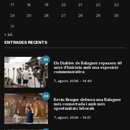
17
18
19
20
21
22
23
24
25
26
27
28
29
30
31
« jul.
ENTRADES RECENTS
01
Els Diables de Balaguer repassen 40
anys d’història amb una exposició
commemorativa
7, agost, 2026 - 14:40
02
Kevin Bruque defensa una Balaguer
més connectada i amb més
oportunitats laborals
7, agost, 2026 - 14:31