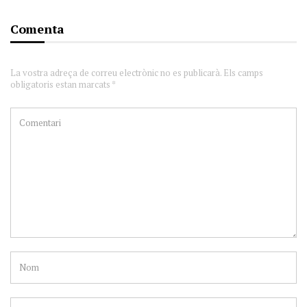
Comenta
La vostra adreça de correu electrònic no es publicarà. Els camps
obligatoris estan marcats *