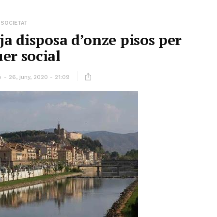
SOCIETAT
ja disposa d’onze pisos per
uer social
ó
26, juny, 2020 - 21:09