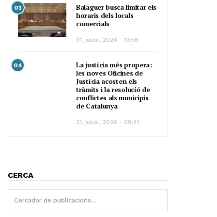
Balaguer busca limitar els
03
horaris dels locals
comercials
31, juliol, 2026 - 13:58
La justícia més propera:
04
les noves Oficines de
Justícia acosten els
tràmits i la resolució de
conflictes als municipis
de Catalunya
31, juliol, 2026 - 08:41
CERCA