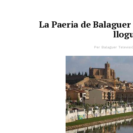
La Paeria de Balaguer 
llog
Per
Balaguer Televisi