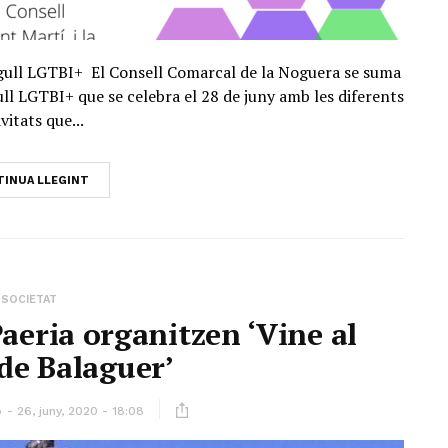
Orgull LGTBI+ El Consell Comarcal de la Noguera se suma
gull LGTBI+ que se celebra el 28 de juny amb les diferents
vitats que...
INUA LLEGINT
SOCIETAT
Paeria organitzen ‘Vine al
de Balaguer’
ó
26, juny, 2020 - 18:08