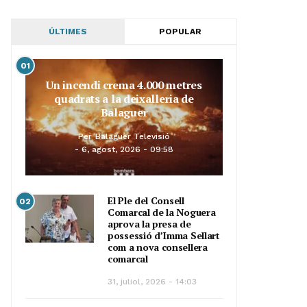
ÚLTIMES
POPULAR
01
Un incendi crema 4.000 metres
quadrats a la deixalleria de
Balaguer
Per
Balaguer Televisió
6, agost, 2026 - 09:58
El Ple del Consell
02
Comarcal de la Noguera
aprova la presa de
possessió d’Imma Sellart
com a nova consellera
comarcal
31, juliol, 2026 - 14:03