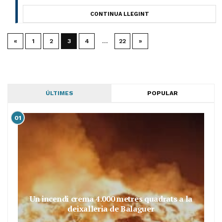
CONTINUA LLEGINT
«
1
2
3
4
…
22
»
ÚLTIMES
POPULAR
01
Un incendi crema 4.000 metres quadrats a la
deixalleria de Balaguer