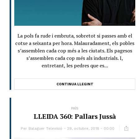
La pols fa rude i embruta, sobretot si passes amb el
cotxe a seixanta per hora. Malauradament, els pobles
s’assemblen cada cop més a les ciutats. Els pagesos
s’assemblen cada cop més als industrials. I,
entretant, les pedres que es...
CONTINUA LLEGINT
PAÍS
LLEIDA 360: Pallars Jussà
Per
Balaguer Televisió
29, octubre, 2018 - 00:00