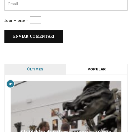
four − one =
ÚLTIMES
POPULAR
01