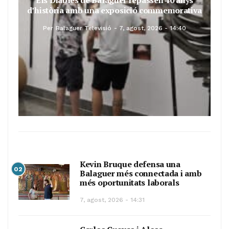
Els Diables de Balaguer repassen 40 anys
d’història amb una exposició commemorativa
Per
Balaguer Televisió
7, agost, 2026 - 14:40
Kevin Bruque defensa una
02
Balaguer més connectada i amb
més oportunitats laborals
7, agost, 2026 - 14:31