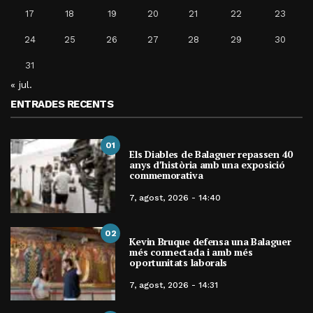
17
18
19
20
21
22
23
24
25
26
27
28
29
30
31
« jul.
ENTRADES RECENTS
01
Els Diables de Balaguer repassen 40
anys d’història amb una exposició
commemorativa
7, agost, 2026 - 14:40
02
Kevin Bruque defensa una Balaguer
més connectada i amb més
oportunitats laborals
7, agost, 2026 - 14:31