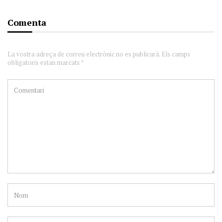
Comenta
La vostra adreça de correu electrònic no es publicarà. Els camps
obligatoris estan marcats *