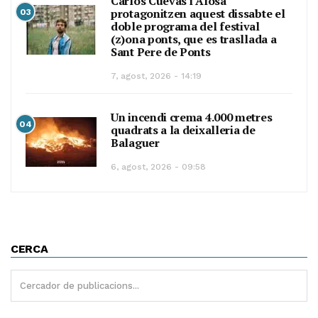
Carlos Cuevas i Alosa
protagonitzen aquest dissabte el
03
doble programa del festival
(z)ona ponts, que es trasllada a
Sant Pere de Ponts
7, agost, 2026 - 14:19
Un incendi crema 4.000 metres
04
quadrats a la deixalleria de
Balaguer
6, agost, 2026 - 09:58
CERCA