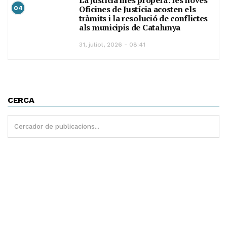
La justícia més propera: les noves
Oficines de Justícia acosten els
04
tràmits i la resolució de conflictes
als municipis de Catalunya
31, juliol, 2026 - 08:41
CERCA