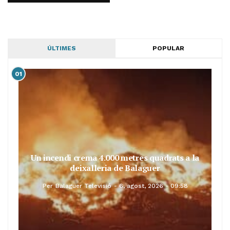
ÚLTIMES
POPULAR
01
Un incendi crema 4.000 metres quadrats a la
deixalleria de Balaguer
Per
Balaguer Televisió
6, agost, 2026 - 09:58