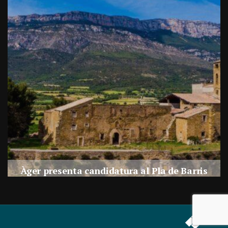
a
Àger presenta candidatura al Pla de Barris
s
Per
Balaguer Televisió
27, juliol, 2026 - 09:42