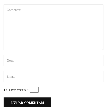
13 + nineteen =