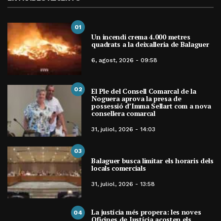
01
Un incendi crema 4.000 metres
quadrats a la deixalleria de Balaguer
6, agost, 2026 - 09:58
02
El Ple del Consell Comarcal de la
Noguera aprova la presa de
possessió d’Imma Sellart com a nova
consellera comarcal
31, juliol, 2026 - 14:03
03
Balaguer busca limitar els horaris dels
locals comercials
31, juliol, 2026 - 13:58
La justícia més propera: les noves
04
Oficines de Justícia acosten els