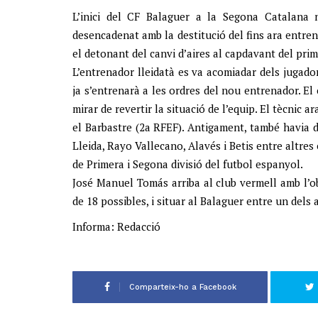
L’inici del CF Balaguer a la Segona Catalana n
desencadenat amb la destitució del fins ara entre
el detonant del canvi d’aires al capdavant del prim
L’entrenador lleidatà es va acomiadar dels jugador
ja s’entrenarà a les ordres del nou entrenador. E
mirar de revertir la situació de l’equip. El tècnic
el Barbastre (2a RFEF). Antigament, també havia dir
Lleida, Rayo Vallecano, Alavés i Betis entre altres
de Primera i Segona divisió del futbol espanyol.
José Manuel Tomás arriba al club vermell amb l’obj
de 18 possibles, i situar al Balaguer entre un dels 
Informa: Redacció
Comparteix-ho a Facebook