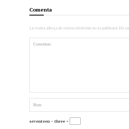
Comenta
La vostra adreça de correu electrònic no es publicarà. Els c
seventeen − three =