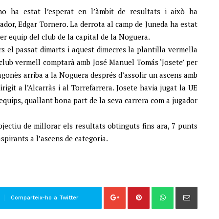
o ha estat l’esperat en l’àmbit de resultats i això ha
nador, Edgar Tornero. La derrota al camp de Juneda ha estat
er equip del club de la capital de la Noguera.
s el passat dimarts i aquest dimecres la plantilla vermella
l club vermell comptarà amb José Manuel Tomás ‘Josete’ per
 aragonès arriba a la Noguera després d’assolir un ascens amb
igit a l’Alcarràs i al Torrefarrera. Josete havia jugat la UE
 equips, quallant bona part de la seva carrera com a jugador
ectiu de millorar els resultats obtinguts fins ara, 7 punts
aspirants a l’ascens de categoria.
Comparteix-ho a Twitter