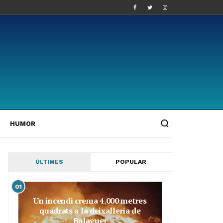
HUMOR
ÚLTIMES
POPULAR
01
Un incendi crema 4.000 metres
quadrats a la deixalleria de
Balaguer