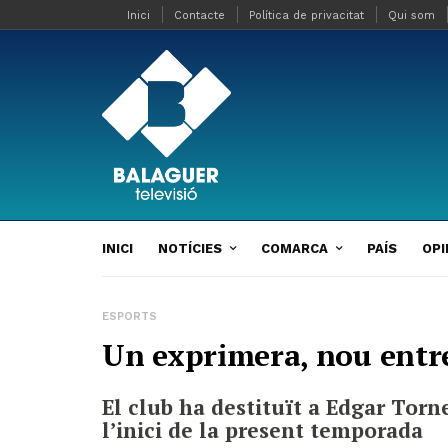
Inici
Contacte
Política de privacitat
Qui som
INICI
NOTÍCIES
COMARCA
PAÍS
OPI
ESPORTS
Un exprimera, nou entr
El club ha destituït a Edgar Torne
l’inici de la present temporada