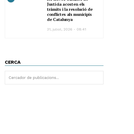
Justícia acosten els
tràmits i la resolució de
conflictes als municipis
de Catalunya
31, juliol, 2026 - 08:41
CERCA