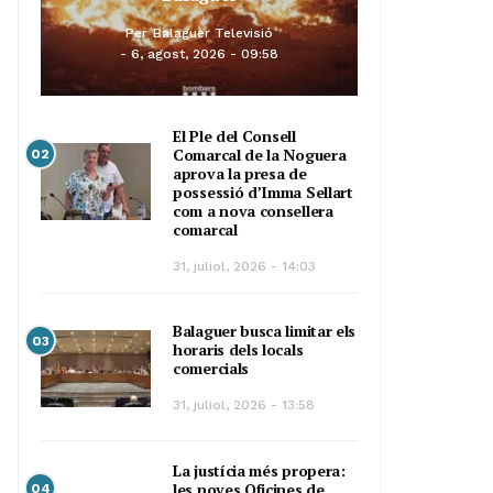
Per
Balaguer Televisió
6, agost, 2026 - 09:58
El Ple del Consell
Comarcal de la Noguera
02
aprova la presa de
possessió d’Imma Sellart
com a nova consellera
comarcal
31, juliol, 2026 - 14:03
Balaguer busca limitar els
03
horaris dels locals
comercials
31, juliol, 2026 - 13:58
La justícia més propera:
les noves Oficines de
04