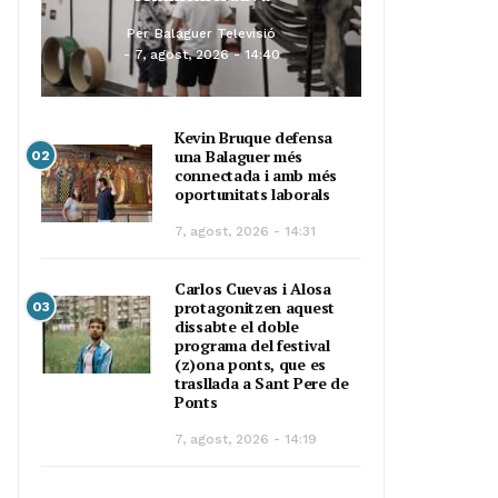
Per
Balaguer Televisió
7, agost, 2026 - 14:40
Kevin Bruque defensa
una Balaguer més
02
connectada i amb més
oportunitats laborals
7, agost, 2026 - 14:31
Carlos Cuevas i Alosa
protagonitzen aquest
03
dissabte el doble
programa del festival
(z)ona ponts, que es
trasllada a Sant Pere de
Ponts
7, agost, 2026 - 14:19