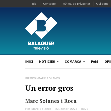
Inici
Contacte
Política de privacitat
Qui som
INICI
NOTÍCIES
COMARCA
PAÍS
OPI
FIRMES>MARC SOLANES
Un error gros
Marc Solanes i Roca
Per
Marc Solanes
23, gener, 2023 - 18:22