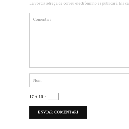
La vostra adreça de correu electrònic no es publicarà. Els c
17 + 15 =