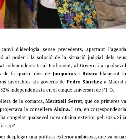
canvi d’ideologia sense precedents, apartant l’agenda
ió al poder i la solució de la situació judicial dels seus
itat independentista al Parlament, al Govern i a qualsevol
os de fa quatre dies de
Junqueras
i
Rovira
blasmant la
ions favorables als governs de
Pedro Sánchez
a Madrid i
 52% independentista en el cinquè aniversari de l’1-O.
llera de la comarca,
Meritxell Serret
, que de primeres va
 projectava la consellera
Alsina
. I ara, en correspondència
a congelat qualsevol nova oficina exterior pel 2023. Si ja
ir cap?
per desplegar una política exterior ambiciosa, que va situar