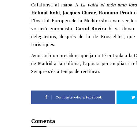
Catalunya al mapa. A
La volta al món amb Jord
Helmut Kohl
,
Jacques Chirac
,
Romano Prodi
o 
l’Institut Europeu de la Mediterrània van ser le
vocació europeista.
Carod-Rovira
hi va donar 
delegacions, després de la de Brussel·les, qu
turístiques.
Avui, amb un president que ja no té entrada a la C
de Madrid a la colònia, l’aposta per ampliar i r
Sempre s’és a temps de rectificar.
Comparteix-ho a Facebook
Comenta