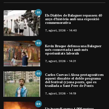
01
Els Diables de Balaguer repassen 40
anys d’història amb una exposició
commemorativa
7, agost, 2026 - 14:40
02
Kevin Bruque defensa una Balaguer
més connectada i amb més
oportunitats laborals
7, agost, 2026 - 14:31
03
Carlos Cuevas i Alosa protagonitzen
aquest dissabte el doble programa
del festival (z)ona ponts, que es
trasllada a Sant Pere de Ponts
7, agost, 2026 - 14:19
04
Un incendi crema 4.000 metres