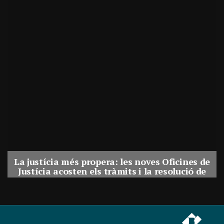
La justícia més propera: les noves Oficines de
Justícia acosten els tràmits i la resolució de
conflictes als municipis de Catalunya
Per
Balaguer Televisió
31, juliol, 2026 - 08:41