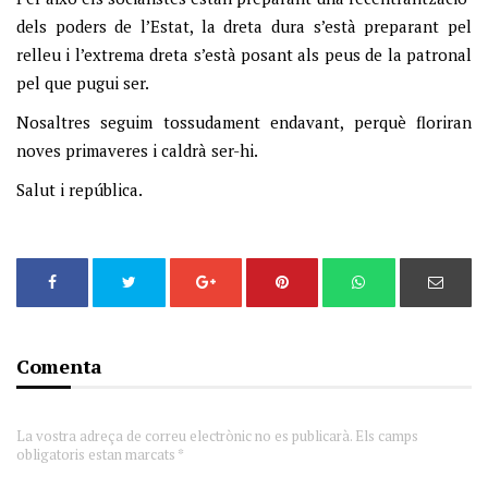
dels poders de l’Estat, la dreta dura s’està preparant pel
relleu i l’extrema dreta s’està posant als peus de la patronal
pel que pugui ser.
Nosaltres seguim tossudament endavant, perquè floriran
noves primaveres i caldrà ser-hi.
Salut i república.
Comenta
La vostra adreça de correu electrònic no es publicarà. Els camps
obligatoris estan marcats *