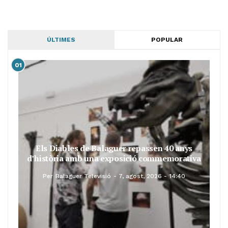
ÚLTIMES
POPULAR
01
Els Diables de Balaguer repassen 40 anys
d’història amb una exposició commemorativa
Per
Balaguer Televisió
7, agost, 2026 - 14:40