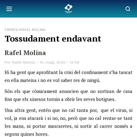
FIRMES>RAFEL MOLINA
Tossudament endavant
Rafel Molina
Per
Rafel Molina
14, maig, 2020 - 12:49
Hi ha gent que aprofitant la crisi del confinament s’ha tancat
en ella mateixa i no es vol saber res de ningú.
Són els que còmicament anuncien que no sortiran de casa
fins que els xinesos tornin a obrir les seves botigues.
Una altra gent, entén que no cal tanta por, que el virus, si
vol, ja ens atacarà i si no, no, però que no cal rentar-se tant
les mans, ni portar mascaretes, ni sortir al carrer només a
segons quines hores.