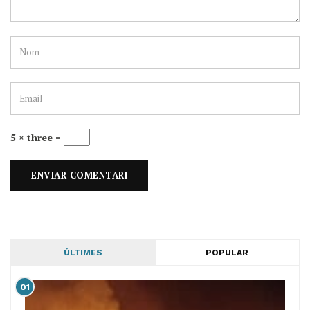
5 × three =
ÚLTIMES
POPULAR
01