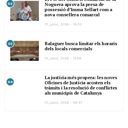
Noguera aprova la presa de
02
possessió d’Imma Sellart com a
nova consellera comarcal
31, juliol, 2026 - 14:03
Balaguer busca limitar els horaris
03
dels locals comercials
31, juliol, 2026 - 13:58
La justícia més propera: les noves
Oficines de Justícia acosten els
04
tràmits i la resolució de conflictes
als municipis de Catalunya
31, juliol, 2026 - 08:41