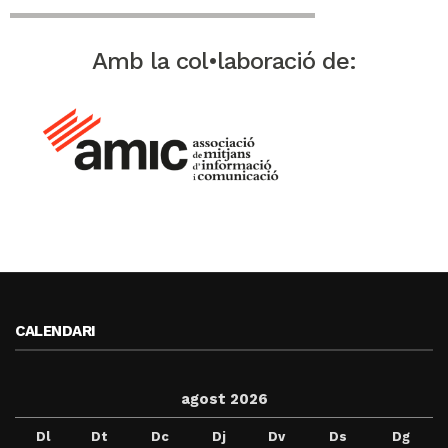
Amb la col•laboració de:
CALENDARI
agost 2026
Dl
Dt
Dc
Dj
Dv
Ds
Dg