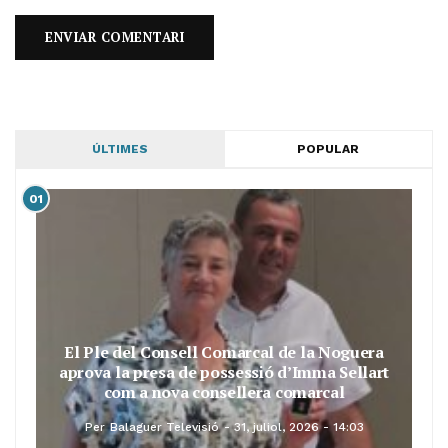
ÚLTIMES
POPULAR
01
El Ple del Consell Comarcal de la Noguera
aprova la presa de possessió d’Imma Sellart
com a nova consellera comarcal
Per
Balaguer Televisió
31, juliol, 2026 - 14:03