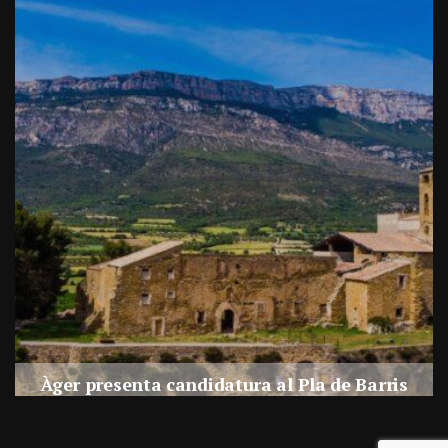
a
Àger presenta candidatura al Pla de Barris
s
Per
Balaguer Televisió
27, juliol, 2026 - 09:42