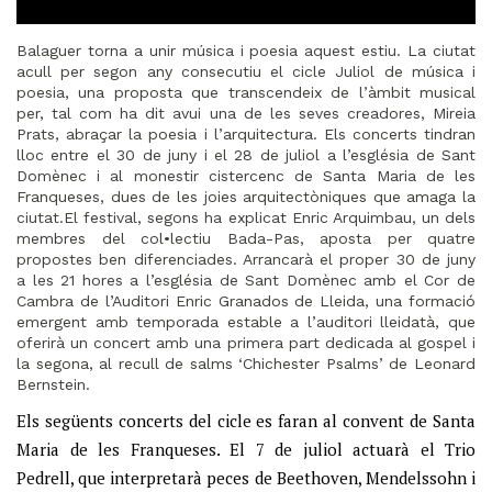
Balaguer torna a unir música i poesia aquest estiu. La ciutat
acull per segon any consecutiu el cicle Juliol de música i
poesia, una proposta que transcendeix de l’àmbit musical
per, tal com ha dit avui una de les seves creadores, Mireia
Prats, abraçar la poesia i l’arquitectura.
Els concerts tindran
lloc entre el 30 de juny i el 28 de juliol a l’església de Sant
Domènec i al monestir cistercenc de Santa Maria de les
Franqueses, dues de les joies arquitectòniques que amaga la
ciutat.El festival, segons ha explicat Enric Arquimbau, un dels
membres del col•lectiu Bada-Pas, aposta per quatre
propostes ben diferenciades. Arrancarà el proper 30 de juny
a les 21 hores a l’església de Sant Domènec amb el Cor de
Cambra de l’Auditori Enric Granados de Lleida, una formació
emergent amb temporada estable a l’auditori lleidatà, que
oferirà un concert amb una primera part dedicada al gospel i
la segona, al recull de salms ‘Chichester Psalms’ de Leonard
Bernstein.
Els següents concerts del cicle es faran al convent de Santa
Maria de les Franqueses. El 7 de juliol actuarà el Trio
Pedrell, que interpretarà peces de Beethoven, Mendelssohn i