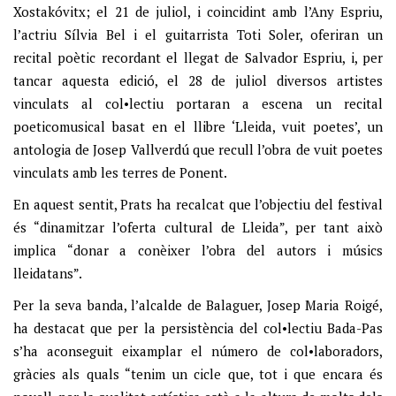
Xostakóvitx; el 21 de juliol, i coincidint amb l’Any Espriu,
l’actriu Sílvia Bel i el guitarrista Toti Soler, oferiran un
recital poètic recordant el llegat de Salvador Espriu, i, per
tancar aquesta edició, el 28 de juliol diversos artistes
vinculats al col•lectiu portaran a escena un recital
poeticomusical basat en el llibre ‘Lleida, vuit poetes’, un
antologia de Josep Vallverdú que recull l’obra de vuit poetes
vinculats amb les terres de Ponent.
En aquest sentit, Prats ha recalcat que l’objectiu del festival
és “dinamitzar l’oferta cultural de Lleida”, per tant això
implica “donar a conèixer l’obra del autors i músics
lleidatans”.
Per la seva banda, l’alcalde de Balaguer, Josep Maria Roigé,
ha destacat que per la persistència del col•lectiu Bada-Pas
s’ha aconseguit eixamplar el número de col•laboradors,
gràcies als quals “tenim un cicle que, tot i que encara és