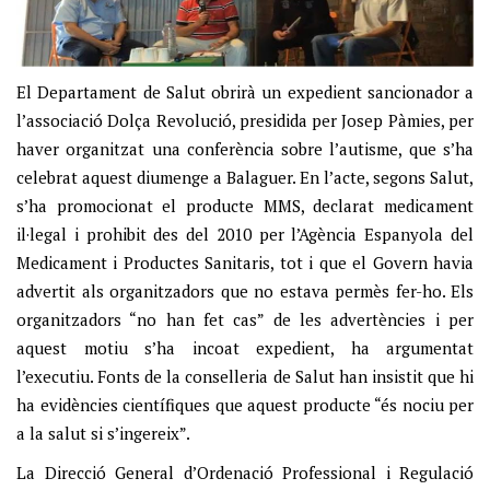
El Departament de Salut obrirà un expedient sancionador a
l’associació Dolça Revolució, presidida per Josep Pàmies, per
haver organitzat una conferència sobre l’autisme, que s’ha
celebrat aquest diumenge a Balaguer. En l’acte, segons Salut,
s’ha promocionat el producte MMS, declarat medicament
il·legal i prohibit des del 2010 per l’Agència Espanyola del
Medicament i Productes Sanitaris, tot i que el Govern havia
advertit als organitzadors que no estava permès fer-ho. Els
organitzadors “no han fet cas” de les advertències i per
aquest motiu s’ha incoat expedient, ha argumentat
l’executiu. Fonts de la conselleria de Salut han insistit que hi
ha evidències científiques que aquest producte “és nociu per
a la salut si s’ingereix”.
La Direcció General d’Ordenació Professional i Regulació