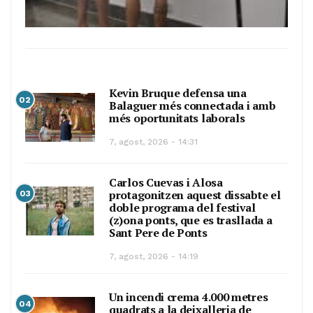
Kevin Bruque defensa una
02
Balaguer més connectada i amb
més oportunitats laborals
7, agost, 2026 - 14:31
Carlos Cuevas i Alosa
protagonitzen aquest dissabte el
03
doble programa del festival
(z)ona ponts, que es trasllada a
Sant Pere de Ponts
7, agost, 2026 - 14:19
Un incendi crema 4.000 metres
04
quadrats a la deixalleria de