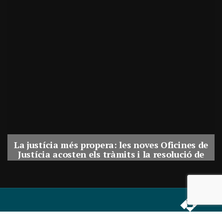
La justícia més propera: les noves Oficines de
Justícia acosten els tràmits i la resolució de
conflictes als municipis de Catalunya
Per
Balaguer Televisió
31, juliol, 2026 - 08:41