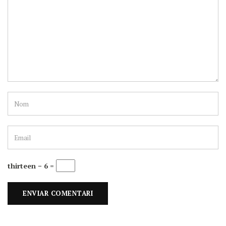
thirteen − 6 =