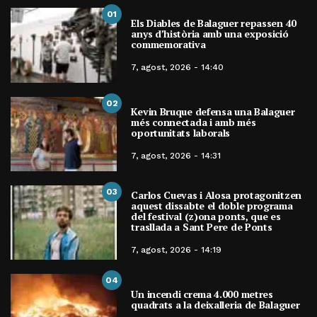
01
Els Diables de Balaguer repassen 40
anys d’història amb una exposició
commemorativa
7, agost, 2026 - 14:40
02
Kevin Bruque defensa una Balaguer
més connectada i amb més
oportunitats laborals
7, agost, 2026 - 14:31
03
Carlos Cuevas i Alosa protagonitzen
aquest dissabte el doble programa
del festival (z)ona ponts, que es
trasllada a Sant Pere de Ponts
7, agost, 2026 - 14:19
04
Un incendi crema 4.000 metres
quadrats a la deixalleria de Balaguer