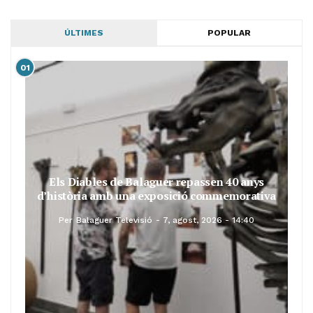
ÚLTIMES
POPULAR
01
Els Diables de Balaguer repassen 40 anys
d’història amb una exposició commemorativa
Per
Balaguer Televisió
7, agost, 2026 - 14:40