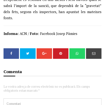
sabrà l’import de la sanció, que dependrà de la “gravetat”
dels fets, segons els inspectors, han apuntat les mateixes
fonts.
Informa
: ACN /
Foto
: Facebook Josep Pàmies
Comenta
La vostra adreça de correu electrònic no es publicarà. Els camps
obligatoris estan marcats *