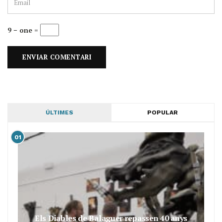
9 − one =
ÚLTIMES
POPULAR
01
Els Diables de Balaguer repassen 40 anys