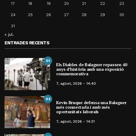
17
18
19
20
21
22
23
24
25
26
27
28
29
30
31
« jul.
ENTRADES RECENTS
01
Els Diables de Balaguer repassen 40
anys d’història amb una exposició
commemorativa
7, agost, 2026 - 14:40
02
Kevin Bruque defensa una Balaguer
més connectada i amb més
oportunitats laborals
7, agost, 2026 - 14:31