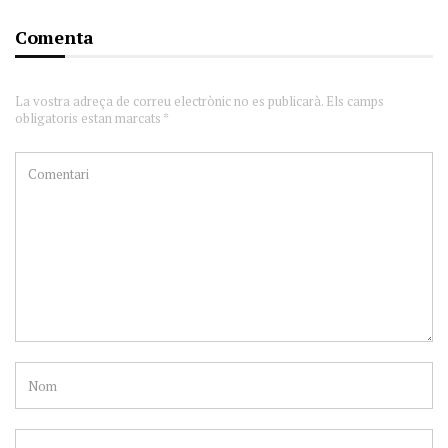
Comenta
La vostra adreça de correu electrònic no es publicarà. Els camps
obligatoris estan marcats *