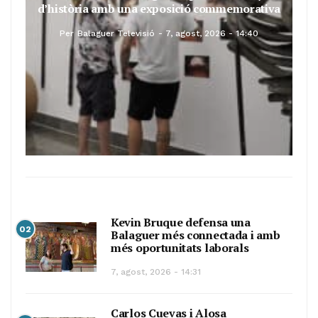
d’història amb una exposició commemorativa
Per
Balaguer Televisió
7, agost, 2026 - 14:40
Kevin Bruque defensa una
02
Balaguer més connectada i amb
més oportunitats laborals
7, agost, 2026 - 14:31
Carlos Cuevas i Alosa