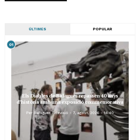
ÚLTIMES
POPULAR
01
Els Diables de Balaguer repassen 40 anys
d’història amb una exposició commemorativa
Per
Balaguer Televisió
7, agost, 2026 - 14:40