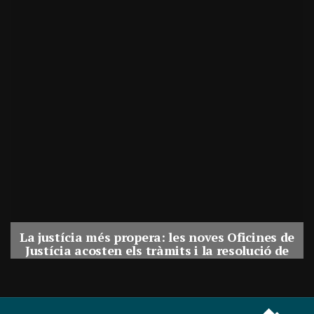
La justícia més propera: les noves Oficines de
Justícia acosten els tràmits i la resolució de
conflictes als municipis de Catalunya
Per
Balaguer Televisió
31, juliol, 2026 - 08:41