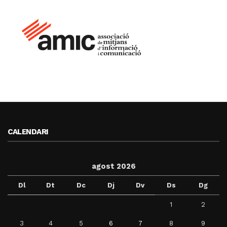
CALENDARI
agost 2026
Dl
Dt
Dc
Dj
Dv
Ds
Dg
1
2
3
4
5
6
7
8
9