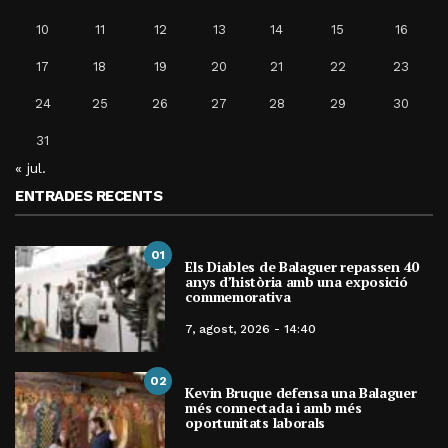
10
11
12
13
14
15
16
17
18
19
20
21
22
23
24
25
26
27
28
29
30
31
« jul.
ENTRADES RECENTS
01
Els Diables de Balaguer repassen 40
anys d’història amb una exposició
commemorativa
7, agost, 2026 - 14:40
02
Kevin Bruque defensa una Balaguer
més connectada i amb més
oportunitats laborals