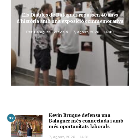
Els Diables de Balaguer repassen 40 anys
d’història amb una exposició commemorativa
Per
Balaguer Televisió
7, agost, 2026 - 14:40
Kevin Bruque defensa una
02
Balaguer més connectada i amb
més oportunitats laborals
7, agost, 2026 - 14:31