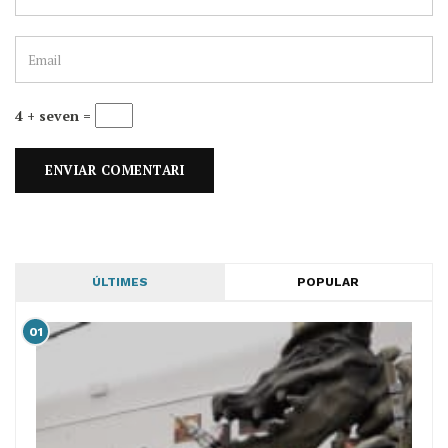
4 + seven =
ÚLTIMES
POPULAR
01