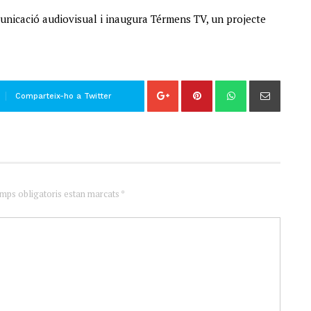
municació audiovisual i inaugura Térmens TV, un projecte
Comparteix-ho a Twitter
amps obligatoris estan marcats *