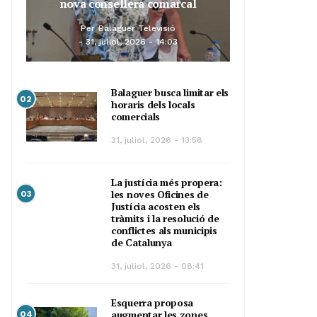
nova consellera comarcal
Per
Balaguer Televisió
31, juliol, 2026 - 14:03
Balaguer busca limitar els
02
horaris dels locals
comercials
31, juliol, 2026 - 13:58
La justícia més propera:
les noves Oficines de
03
Justícia acosten els
tràmits i la resolució de
conflictes als municipis
de Catalunya
31, juliol, 2026 - 08:41
Esquerra proposa
augmentar les zones
04