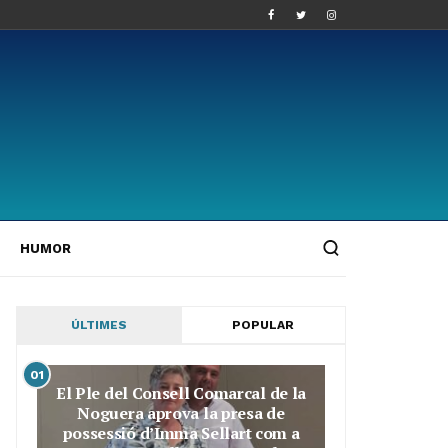
HUMOR
ÚLTIMES
POPULAR
01
El Ple del Consell Comarcal de la
Noguera aprova la presa de
possessió d’Imma Sellart com a