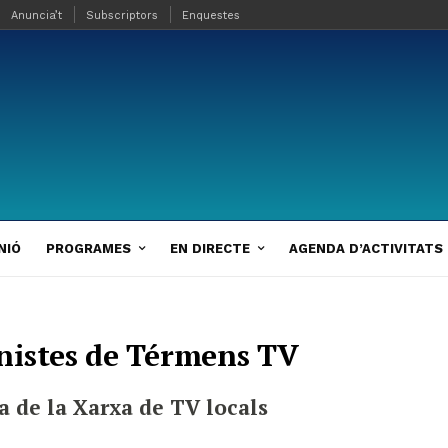
Anuncia’t
Subscriptors
Enquestes
NIÓ
PROGRAMES
EN DIRECTE
AGENDA D’ACTIVITATS
nistes de Térmens TV
 de la Xarxa de TV locals