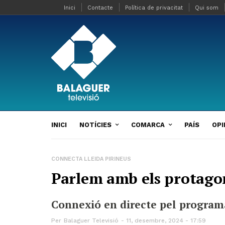
Inici
Contacte
Política de privacitat
Qui som
INICI
NOTÍCIES
COMARCA
PAÍS
OPI
CONNECTA LLEIDA PIRINEUS
Parlem amb els protago
Connexió en directe pel programa
Per
Balaguer Televisió
11, desembre, 2024 - 17:59