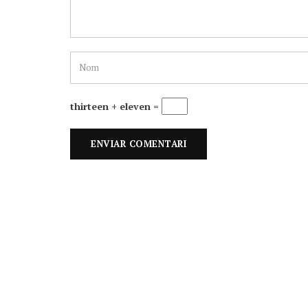
thirteen + eleven =