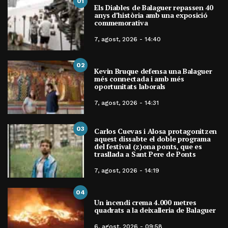
01
Els Diables de Balaguer repassen 40
anys d’història amb una exposició
commemorativa
7, agost, 2026 - 14:40
02
Kevin Bruque defensa una Balaguer
més connectada i amb més
oportunitats laborals
7, agost, 2026 - 14:31
03
Carlos Cuevas i Alosa protagonitzen
aquest dissabte el doble programa
del festival (z)ona ponts, que es
trasllada a Sant Pere de Ponts
7, agost, 2026 - 14:19
04
Un incendi crema 4.000 metres
quadrats a la deixalleria de Balaguer
6, agost, 2026 - 09:58