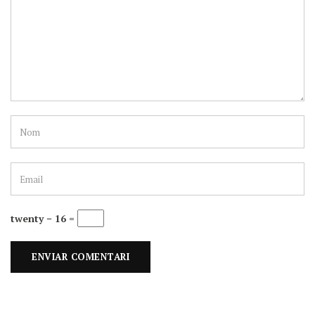
twenty − 16 =