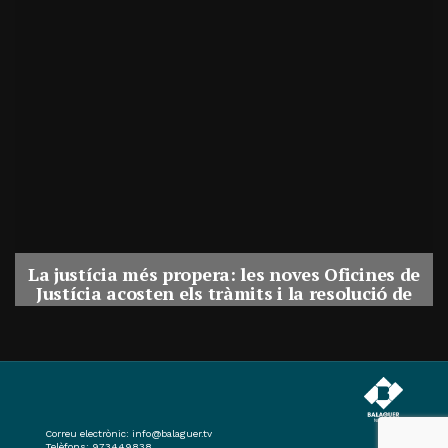
La justícia més propera: les noves Oficines de
Justícia acosten els tràmits i la resolució de
conflictes als municipis de Catalunya
Per
Balaguer Televisió
31, juliol, 2026 - 08:41
Correu electrònic:
info@balaguer.tv
Telèfons: 973449838