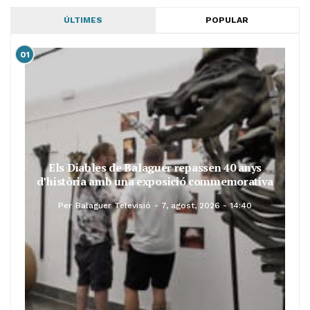
ÚLTIMES
POPULAR
01
Els Diables de Balaguer repassen 40 anys
d’història amb una exposició commemorativa
Per
Balaguer Televisió
7, agost, 2026 - 14:40