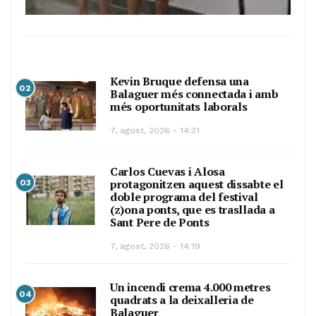
Kevin Bruque defensa una
02
Balaguer més connectada i amb
més oportunitats laborals
7, agost, 2026 - 14:31
Carlos Cuevas i Alosa
protagonitzen aquest dissabte el
03
doble programa del festival
(z)ona ponts, que es trasllada a
Sant Pere de Ponts
7, agost, 2026 - 14:19
Un incendi crema 4.000 metres
04
quadrats a la deixalleria de
Balaguer