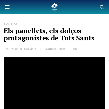
SOCIETAT
Els panellets, els dolços
protagonistes de Tots Sants
Per
Balaguer Televisió
30, octubre, 2018 - 00:00