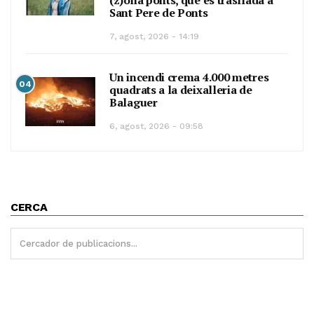
(z)ona ponts, que es trasllada a
Sant Pere de Ponts
7, agost, 2026 - 14:19
Un incendi crema 4.000 metres
04
quadrats a la deixalleria de
Balaguer
6, agost, 2026 - 09:58
CERCA