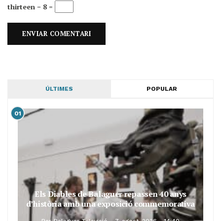
thirteen − 8 =
ÚLTIMES
POPULAR
01
Els Diables de Balaguer repassen 40 anys
d’història amb una exposició commemorativa