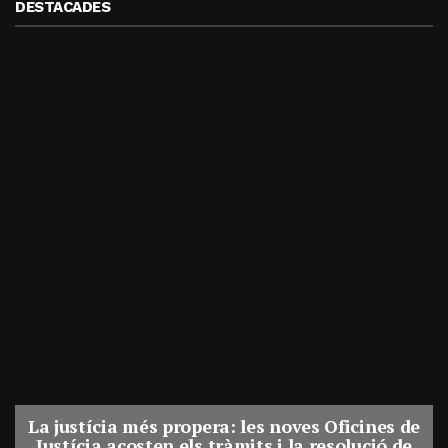
DESTACADES
La justícia més propera: les noves Oficines de
Justícia acosten els tràmits i la resolució de