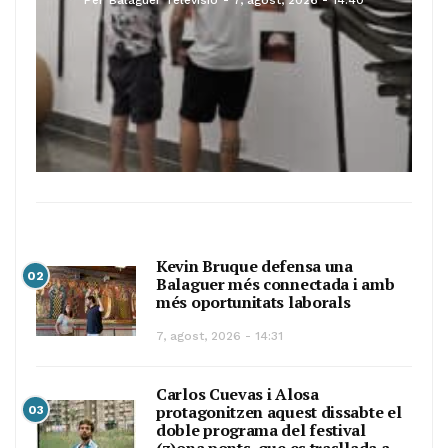
Per
Balaguer Televisió
7, agost, 2026 - 14:40
Kevin Bruque defensa una
02
Balaguer més connectada i amb
més oportunitats laborals
7, agost, 2026 - 14:31
Carlos Cuevas i Alosa
protagonitzen aquest dissabte el
03
doble programa del festival