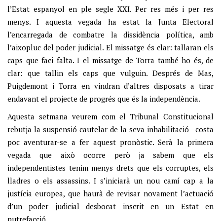
l’Estat espanyol en ple segle XXI. Per res més i per res
menys. I aquesta vegada ha estat la Junta Electoral
l’encarregada de combatre la dissidència política, amb
l’aixopluc del poder judicial. El missatge és clar: tallaran els
caps que faci falta. I el missatge de Torra també ho és, de
clar: que tallin els caps que vulguin. Després de Mas,
Puigdemont i Torra en vindran d’altres disposats a tirar
endavant el projecte de progrés que és la independència.
Aquesta setmana veurem com el Tribunal Constitucional
rebutja la suspensió cautelar de la seva inhabilitació –costa
poc aventurar-se a fer aquest pronòstic. Serà la primera
vegada que això ocorre però ja sabem que els
independentistes tenim menys drets que els corruptes, els
lladres o els assassins. I s’iniciarà un nou camí cap a la
justícia europea, que haurà de revisar novament l’actuació
d’un poder judicial desbocat inscrit en un Estat en
putrefacció.