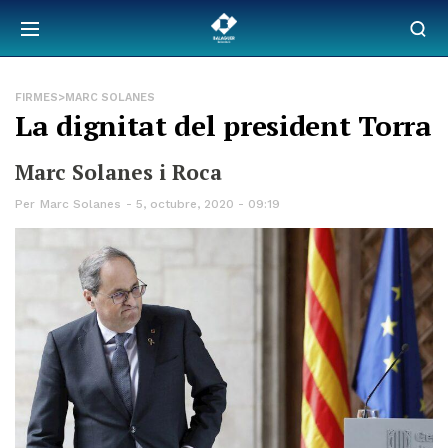
FIRMES>MARC SOLANES
La dignitat del president Torra
Marc Solanes i Roca
Per
Marc Solanes
5, octubre, 2020 - 09:19