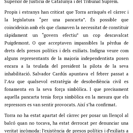
Superior de Justícia de Catalunya i del Tribunal Suprem.
Propis i estranys han criticat que Torra arrisqués el càrrec i
la legislatura “per una pancarta”. És possible que
coincideixin amb els que clamaven la necessitat de constituir
ràpidament un “govern efectiu” un cop descavalcat
Puigdemont. O que acceptaven impassibles la pèrdua de
drets dels presos polítics i dels exiliats. Indigna veure com
alguns representants de la majoria independentista posen
encara a la teulada del president la pilota de la seva
inhabilitació. Salvador Cardús apuntava el febrer passat a
l’
Ara
que qualsevol estratègia de desobediència civil es
fonamenta en la seva força simbòlica. I que precisament
aquella pancarta tenia força simbòlica en la mesura que els
repressors es van sentir provocats. Així s’ha confirmat.
Torra no ha estat apartat del càrrec per posar un llençol al
balcó quan no tocava, ha estat derrocat per denunciar una
veritat incòmoda: l’existència de presos polítics i d’exiliats a