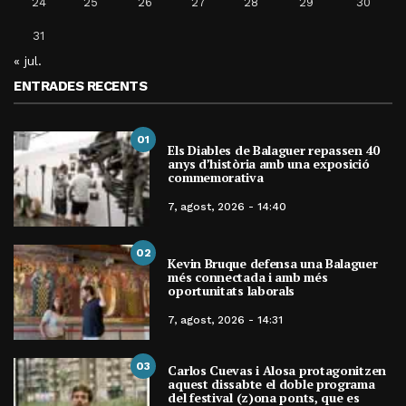
24
25
26
27
28
29
30
31
« jul.
ENTRADES RECENTS
01
Els Diables de Balaguer repassen 40
anys d’història amb una exposició
commemorativa
7, agost, 2026 - 14:40
02
Kevin Bruque defensa una Balaguer
més connectada i amb més
oportunitats laborals
7, agost, 2026 - 14:31
03
Carlos Cuevas i Alosa protagonitzen
aquest dissabte el doble programa
del festival (z)ona ponts, que es