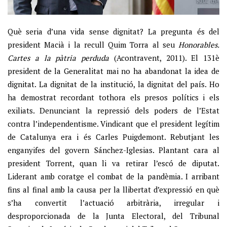
Què seria d’una vida sense dignitat? La pregunta és del
president Macià i la recull Quim Torra al seu
Honorables.
Cartes a la pàtria perduda
(Acontravent, 2011). El 131è
president de la Generalitat mai no ha abandonat la idea de
dignitat. La dignitat de la institució, la dignitat del país. Ho
ha demostrat recordant tothora els presos polítics i els
exiliats. Denunciant la repressió dels poders de l’Estat
contra l’independentisme. Vindicant que el president legítim
de Catalunya era i és Carles Puigdemont. Rebutjant les
enganyifes del govern Sánchez-Iglesias. Plantant cara al
president Torrent, quan li va retirar l’escó de diputat.
Liderant amb coratge el combat de la pandèmia. I arribant
fins al final amb la causa per la llibertat d’expressió en què
s’ha convertit l’actuació arbitrària, irregular i
desproporcionada de la Junta Electoral, del Tribunal