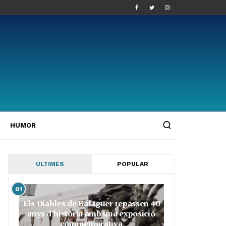
HUMOR
ÚLTIMES
POPULAR
01
Els Diables de Balaguer repassen 40
anys d’història amb una exposició
commemorativa