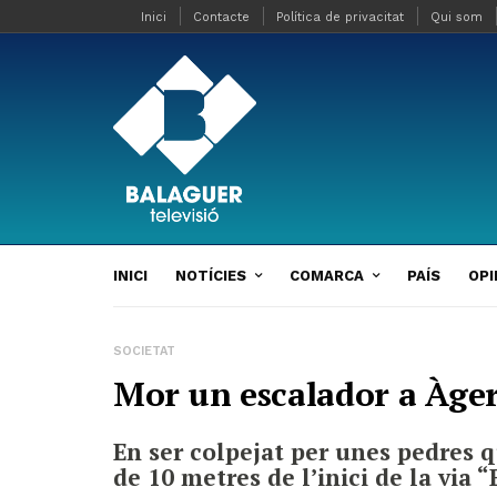
Inici
Contacte
Política de privacitat
Qui som
INICI
NOTÍCIES
COMARCA
PAÍS
OPI
SOCIETAT
Mor un escalador a Àge
En ser colpejat per unes pedres 
de 10 metres de l’inici de la via