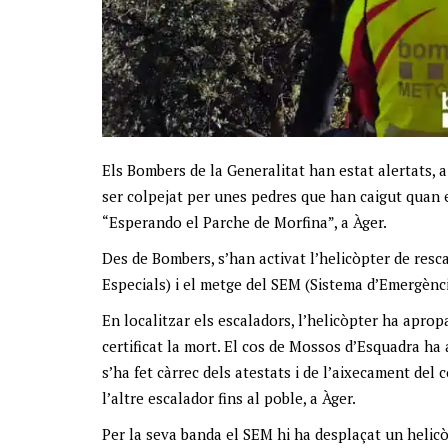
Els Bombers de la Generalitat han estat alertats, a
ser colpejat per unes pedres que han caigut quan es
“Esperando el Parche de Morfina”, a Àger.
Des de Bombers, s’han activat l’helicòpter de res
Especials) i el metge del SEM (Sistema d’Emergènci
En localitzar els escaladors, l’helicòpter ha apropa
certificat la mort. El cos de Mossos d’Esquadra ha
s’ha fet càrrec dels atestats i de l’aixecament de
l’altre escalador fins al poble, a Àger.
Per la seva banda el SEM hi ha desplaçat un helicò