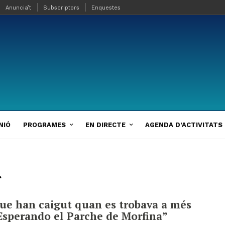
Anuncia’t
Subscriptors
Enquestes
NIÓ
PROGRAMES
EN DIRECTE
AGENDA D’ACTIVITATS
r
que han caigut quan es trobava a més
 “Esperando el Parche de Morfina”