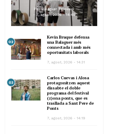
Per
Balaguer Televisió
7, agost, 2026 - 14:40
Kevin Bruque defensa
una Balaguer més
02
connectada i amb més
oportunitats laborals
7, agost, 2026 - 14:31
Carlos Cuevas i Alosa
protagonitzen aquest
03
dissabte el doble
programa del festival
(z)ona ponts, que es
trasllada a Sant Pere de
Ponts
7, agost, 2026 - 14:19