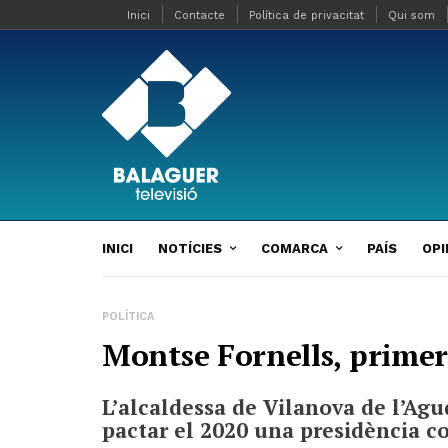
Inici
Contacte
Política de privacitat
Qui som
INICI
NOTÍCIES
COMARCA
PAÍS
OPI
POLÍTICA
Montse Fornells, primer
L’alcaldessa de Vilanova de l’Agu
pactar el 2020 una presidència c