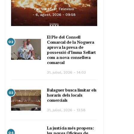
Per
Balaguer Televisió
6, agost, 2026 - 09:58
El Ple del Consell
Comarcal de la Noguera
02
aprova la presa de
possessió d’Imma Sellart
com a nova consellera
comarcal
31, juliol, 2026 - 14:03
Balaguer busca limitar els
03
horaris dels locals
comercials
31, juliol, 2026 - 13:58
La justícia més propera:
les noves Oficines de
04