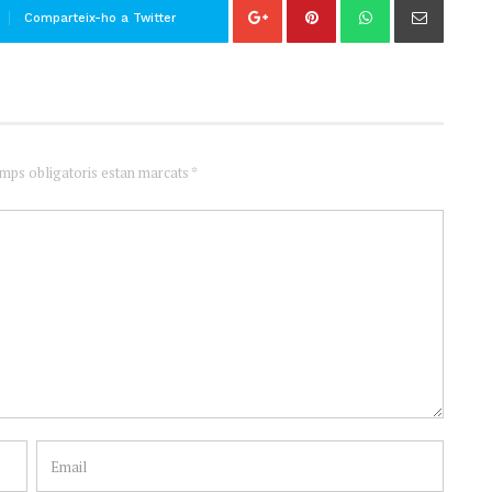
Comparteix-ho a Twitter
amps obligatoris estan marcats *