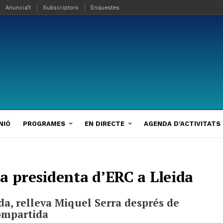
Anuncia’t
Subscriptors
Enquestes
NIÓ
PROGRAMES
EN DIRECTE
AGENDA D’ACTIVITATS
a presidenta d’ERC a Lleida
da, relleva Miquel Serra després de
ompartida