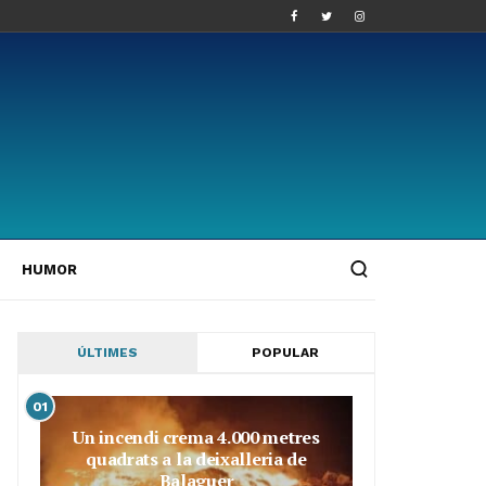
HUMOR
ÚLTIMES
POPULAR
01
Un incendi crema 4.000 metres
quadrats a la deixalleria de
Balaguer