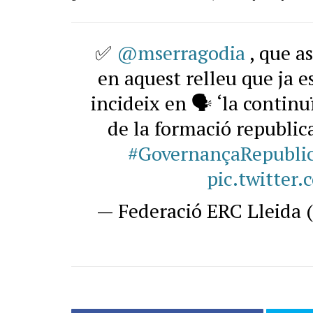
✅
@mserragodia
, que a
en aquest relleu que ja es
incideix en 🗣 ‘la continu
de la formació republican
#GovernançaRepubli
pic.twitte
— Federació ERC Lleida