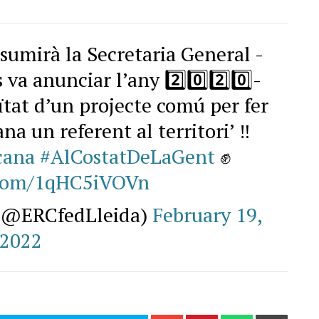
ssumirà la Secretaria General -
 va anunciar l’any 2️⃣0️⃣2️⃣0️⃣-
ïtat d’un projecte comú per fer
a un referent al territori’ ‼️
cana
#AlCostatDeLaGent
✊
r.com/1qHC5iVOVn
 (@ERCfedLleida)
February 19,
2022