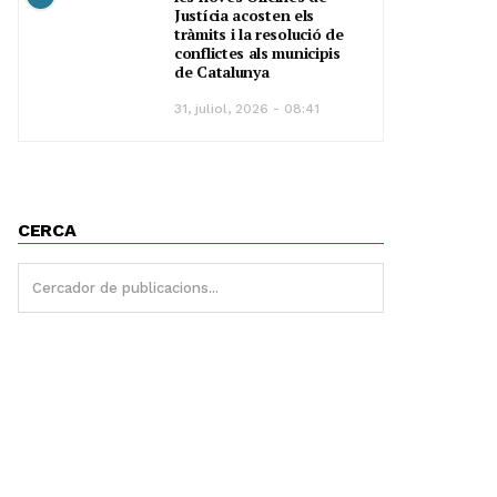
Justícia acosten els
tràmits i la resolució de
conflictes als municipis
de Catalunya
31, juliol, 2026 - 08:41
CERCA