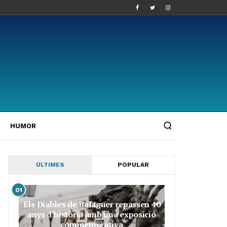
HUMOR
ÚLTIMES
POPULAR
01
Els Diables de Balaguer repassen 40
anys d’història amb una exposició
commemorativa