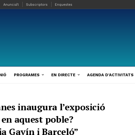
Anuncia’t
Subscriptors
Enquestes
NIÓ
PROGRAMES
EN DIRECTE
AGENDA D’ACTIVITATS
anes inaugura l’exposició
 en aquest poble?
a Gavín i Barceló”