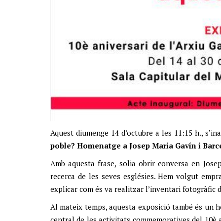
Aquest diumenge 14 d’octubre a les 11:15 h., s’in
poble? Homenatge a Josep Maria Gavín i Barce
Amb aquesta frase, solia obrir conversa en Jose
recerca de les seves esglésies. Hem volgut emprar
explicar com és va realitzar l’inventari fotogràfic d
Al mateix temps, aquesta exposició també és un ho
central de les activitats commemoratives del 10è a