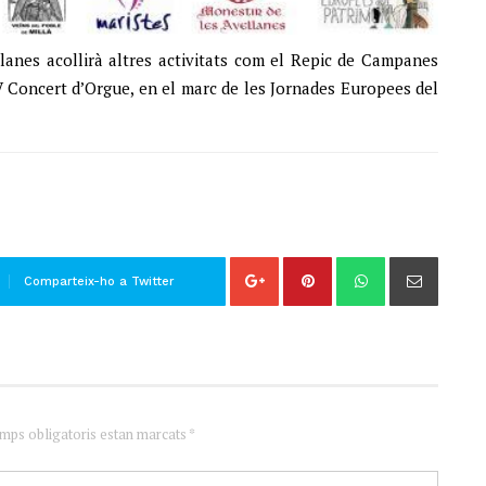
lanes acollirà altres activitats com el Repic de Campanes
IV Concert d’Orgue, en el marc de les Jornades Europees del
Comparteix-ho a Twitter
amps obligatoris estan marcats *