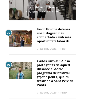
Per
Balaguer Televisió
7, agost, 2026 - 14:40
Kevin Bruque defensa
una Balaguer més
02
connectada i amb més
oportunitats laborals
7, agost, 2026 - 14:31
Carlos Cuevas i Alosa
protagonitzen aquest
03
dissabte el doble
programa del festival
(z)ona ponts, que es
trasllada a Sant Pere de
Ponts
7, agost, 2026 - 14:19