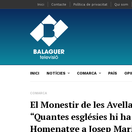
Inici
Contacte
Política de privacitat
Qui som
INICI
NOTÍCIES
COMARCA
PAÍS
OPI
COMARCA
El Monestir de les Avell
“Quantes esglésies hi ha
Homenatge a Josep Mari