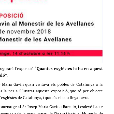
augurarà l’exposició
“Quantes esglésies hi ha en aquest
ló”.
p Maria Gavín quan visitava els pobles de Catalunya a la
-la per a il·lustrar aquesta exposició, que té per objecte
’esglésies de Catalunya, i quin és el seu llegat avui.
menatge al Sr. Josep Maria Gavín i Barceló, i esdevé l’acte
niversari de la inauguració de l’Arxiu Gavín al Monestir de