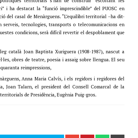
olítiques territorials s’han de construir “escoltant les
ri” i ha destacat la “funció imprescindible” del PUOSC en
ó del casal de Menàrguens. “L’equilibri territorial –ha dit-
n serveis, tecnologies, transports o telecomunicacions en
questes condicions, serà difícil revertir el despoblament que
lòleg català Joan Baptista Xuriguera (1908-1987), nascut a
es, obres de teatre, poesia i assaig sobre llengua. El seu
s quaranta reimpressions,
nàrguens, Anna Maria Calvís, i els regidors i regidores del
ida, Joan Talarn, el president del Consell Comarcal de la
 territorials de Presidència, Eugènia Puig-gros.