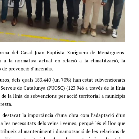
forma del Casal Joan Baptista Xuriguera de Menàrguens.
ci a la normativa actual en relació a la climatització, la
es de prevenció d’incendis.
euros, dels quals 183.440 (un 70%) han estat subvencionats
i Serveis de Catalunya (PUOSC) (123.946 a través de la línia
 de la línia de subvencions per acció territorial a municipis
 resta.
a destacat la importància d’una obra com l’adaptació d’un
les necessitats dels veïns i veïnes, perquè “és el lloc que
ontribueix al manteniment i dinamotzació de les relacions de