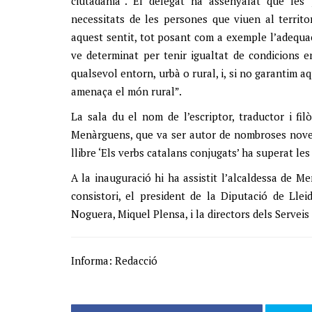
ciutadania”. El delegat ha assenyalat que les p
necessitats de les persones que viuen al territo
aquest sentit, tot posant com a exemple l’adequaci
ve determinat per tenir igualtat de condicions e
qualsevol entorn, urbà o rural, i, si no garantim a
amenaça el món rural”.
La sala du el nom de l’escriptor, traductor i fi
Menàrguens, que va ser autor de nombroses novel·l
llibre ‘Els verbs catalans conjugats’ ha superat le
A la inauguració hi ha assistit l’alcaldessa de Me
consistori, el president de la Diputació de Lle
Noguera, Miquel Plensa, i la directors dels Serveis
Informa: Redacció