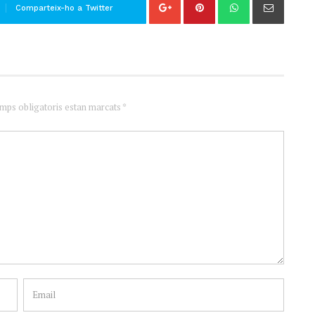
Comparteix-ho a Twitter
amps obligatoris estan marcats *