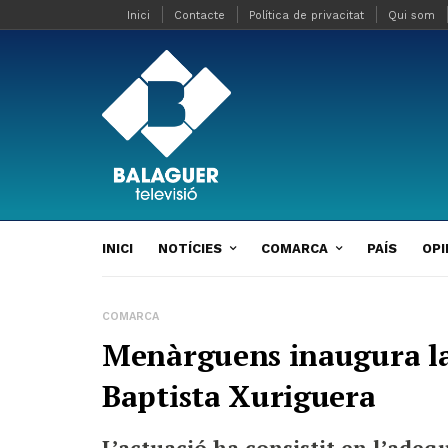
Inici
Contacte
Política de privacitat
Qui som
INICI
NOTÍCIES
COMARCA
PAÍS
OPI
COMARCA
Menàrguens inaugura la
Baptista Xuriguera
L’actuació ha consistit en l’adequ