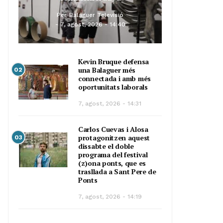
Per
Balaguer Televisió
7, agost, 2026 - 14:40
Kevin Bruque defensa
una Balaguer més
02
connectada i amb més
oportunitats laborals
7, agost, 2026 - 14:31
Carlos Cuevas i Alosa
protagonitzen aquest
03
dissabte el doble
programa del festival
(z)ona ponts, que es
trasllada a Sant Pere de
Ponts
7, agost, 2026 - 14:19