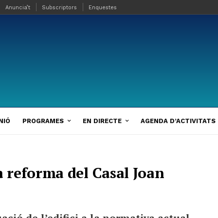
Anuncia’t
Subscriptors
Enquestes
NIÓ
PROGRAMES
EN DIRECTE
AGENDA D’ACTIVITATS
 reforma del Casal Joan
ació de l’edifici a la normativa actual