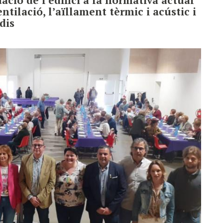
entilació, l’aïllament tèrmic i acústic i
dis