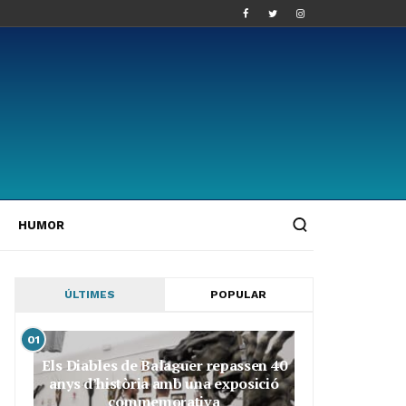
HUMOR
ÚLTIMES
POPULAR
01
Els Diables de Balaguer repassen 40
anys d’història amb una exposició
commemorativa