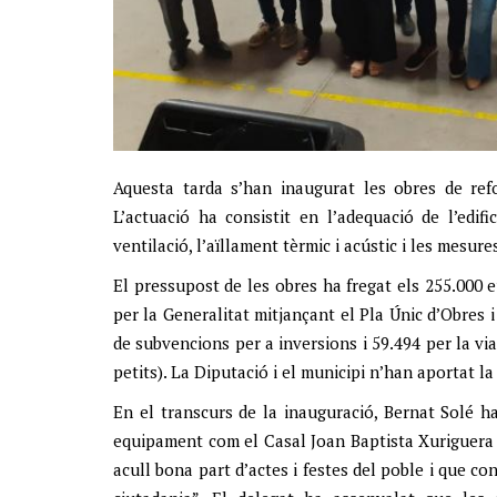
Aquesta tarda s’han inaugurat les obres de re
L’actuació ha consistit en l’adequació de l’edifi
ventilació, l’aïllament tèrmic i acústic i les mesur
El pressupost de les obres ha fregat els 255.000 
per la Generalitat mitjançant el Pla Únic d’Obres 
de subvencions per a inversions i 59.494 per la via
petits). La Diputació i el municipi n’han aportat la
En el transcurs de la inauguració, Bernat Solé h
equipament com el Casal Joan Baptista Xuriguera a 
acull bona part d’actes i festes del poble i que c