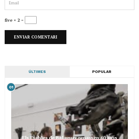
five × 2 =
ÚLTIMES
POPULAR
01
Els Diables de Balaguer repassen 40 anys