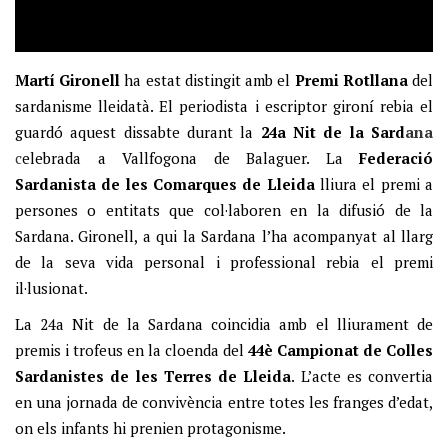
Martí Gironell
ha estat distingit amb el
Premi Rotllana
del
sardanisme lleidatà. El periodista i escriptor gironí rebia el
guardó aquest dissabte durant la
24a Nit de la Sard
ana
c
elebrada a Vallfogona de Balaguer. La
Federació
Sardanista de les Comarques de Lleida
lliura el premi a
persones o entitats que col·laboren en la difusió de la
Sardana. Gironell, a qui la Sardana l’ha acompanyat al llarg
de la seva vida personal i professional rebia el premi
il·lusionat.
La 24a Nit de la Sardana coincidia amb el lliurament de
premis i trofeus en la cloenda del
44è Campionat de Colles
Sardanistes de les Terres de Lleida
. L’acte es convertia
en una jornada de convivència entre totes les franges d’edat,
on els infants hi prenien protagonisme.