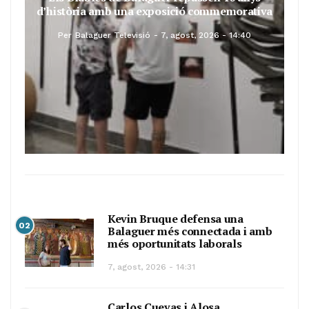
d’història amb una exposició commemorativa
Per
Balaguer Televisió
7, agost, 2026 - 14:40
Kevin Bruque defensa una
02
Balaguer més connectada i amb
més oportunitats laborals
7, agost, 2026 - 14:31
Carlos Cuevas i Alosa