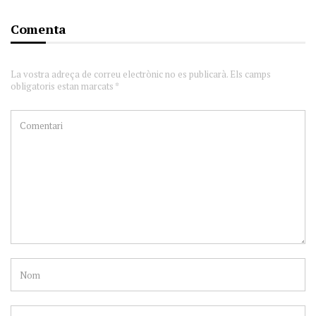
Comenta
La vostra adreça de correu electrònic no es publicarà. Els camps
obligatoris estan marcats *