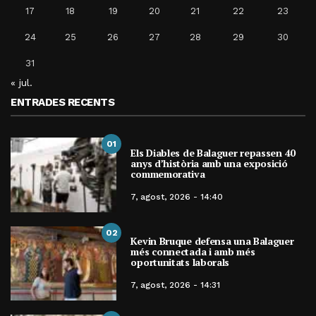
17
18
19
20
21
22
23
24
25
26
27
28
29
30
31
« jul.
ENTRADES RECENTS
01
Els Diables de Balaguer repassen 40
anys d’història amb una exposició
commemorativa
7, agost, 2026 - 14:40
02
Kevin Bruque defensa una Balaguer
més connectada i amb més
oportunitats laborals
7, agost, 2026 - 14:31