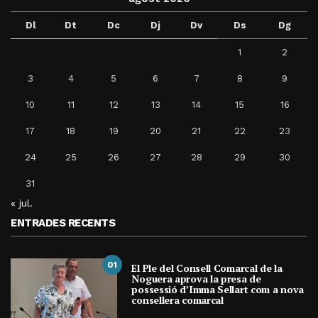
Dl
Dt
Dc
Dj
Dv
Ds
Dg
1
2
3
4
5
6
7
8
9
10
11
12
13
14
15
16
17
18
19
20
21
22
23
24
25
26
27
28
29
30
31
« jul.
ENTRADES RECENTS
01
El Ple del Consell Comarcal de la
Noguera aprova la presa de
possessió d’Imma Sellart com a nova
consellera comarcal