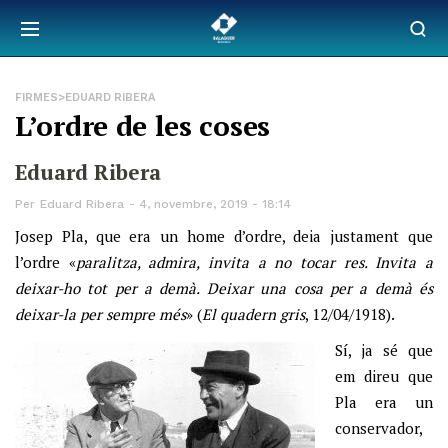
FIRMES>EDUARD RIBERA
L’ordre de les coses
Eduard Ribera
Per
Eduard Ribera
4, novembre, 2019 - 18:14
Josep Pla, que era un home d’ordre, deia justament que
l’ordre «
paralitza, admira, invita a no tocar res. Invita a
deixar-ho tot per a demà. Deixar una cosa per a demà és
deixar-la per sempre més
» (
El quadern gris
, 12/04/1918).
Sí, ja sé que
em direu que
Pla era un
conservador,