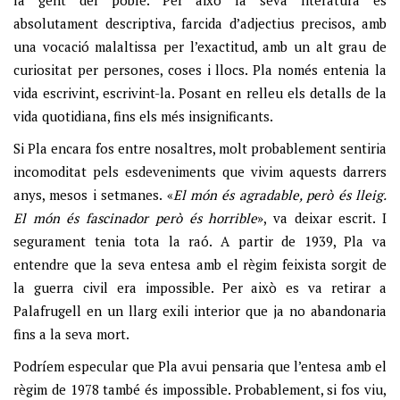
la gent del poble. Per això la seva literatura és
absolutament descriptiva, farcida d’adjectius precisos, amb
una vocació malaltissa per l’exactitud, amb un alt grau de
curiositat per persones, coses i llocs. Pla només entenia la
vida escrivint, escrivint-la. Posant en relleu els detalls de la
vida quotidiana, fins els més insignificants.
Si Pla encara fos entre nosaltres, molt probablement sentiria
incomoditat pels esdeveniments que vivim aquests darrers
anys, mesos i setmanes. «
El món és agradable, però és lleig.
El món és fascinador però és horrible
», va deixar escrit. I
segurament tenia tota la raó. A partir de 1939, Pla va
entendre que la seva entesa amb el règim feixista sorgit de
la guerra civil era impossible. Per això es va retirar a
Palafrugell en un llarg exili interior que ja no abandonaria
fins a la seva mort.
Podríem especular que Pla avui pensaria que l’entesa amb el
règim de 1978 també és impossible. Probablement, si fos viu,