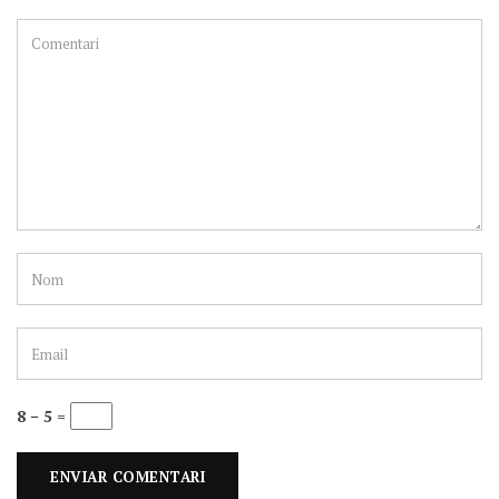
8 − 5 =