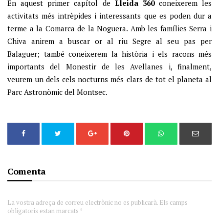
En aquest primer capítol de
Lleida 360
coneixerem les
activitats més intrèpides i interessants que es poden dur a
terme a la Comarca de la Noguera. Amb les famílies Serra i
Chiva anirem a buscar or al riu Segre al seu pas per
Balaguer; també coneixerem la història i els racons més
importants del Monestir de les Avellanes i, finalment,
veurem un dels cels nocturns més clars de tot el planeta al
Parc Astronòmic del Montsec.
Comenta
La vostra adreça de correu electrònic no es publicarà. Els camps
obligatoris estan marcats *