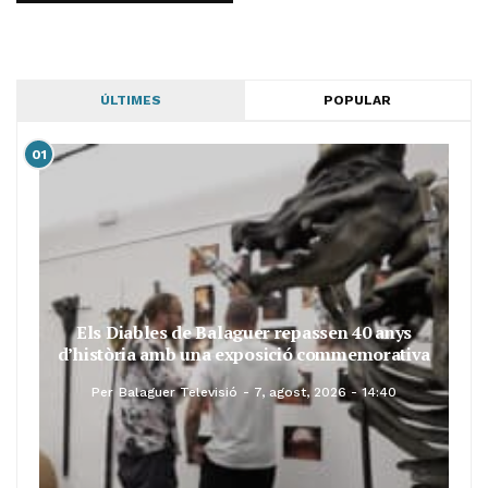
ÚLTIMES
POPULAR
01
Els Diables de Balaguer repassen 40 anys
d’història amb una exposició commemorativa
Per
Balaguer Televisió
7, agost, 2026 - 14:40