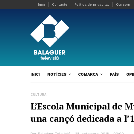
Inici
Contacte
Política de privacitat
Qui som
INICI
NOTÍCIES
COMARCA
PAÍS
OPI
CULTURA
L’Escola Municipal de M
una cançó dedicada a l’
Per
Balaguer Televisió
28, setembre, 2018 - 00:00