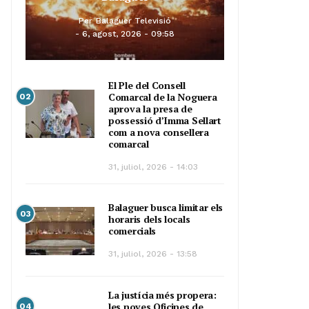
Per
Balaguer Televisió
6, agost, 2026 - 09:58
El Ple del Consell
Comarcal de la Noguera
02
aprova la presa de
possessió d’Imma Sellart
com a nova consellera
comarcal
31, juliol, 2026 - 14:03
Balaguer busca limitar els
03
horaris dels locals
comercials
31, juliol, 2026 - 13:58
La justícia més propera:
les noves Oficines de
04