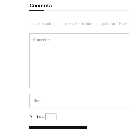
Comenta
La vostra adreça de correu electrònic no es publicarà. Els c
9 + 14 =