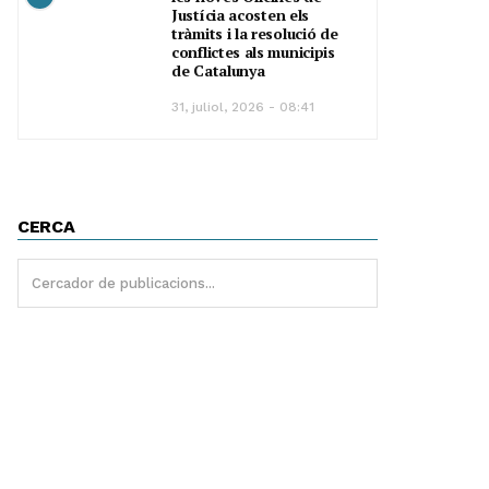
Justícia acosten els
tràmits i la resolució de
conflictes als municipis
de Catalunya
31, juliol, 2026 - 08:41
CERCA