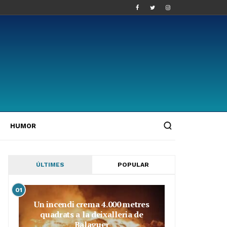
HUMOR
ÚLTIMES
POPULAR
01
Un incendi crema 4.000 metres
quadrats a la deixalleria de
Balaguer