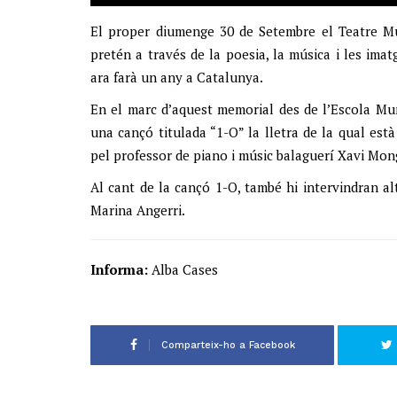
El proper diumenge 30 de Setembre el Teatre Mun
pretén a través de la poesia, la música i les imatg
ara farà un any a Catalunya.
En el marc d’aquest memorial des de l’Escola Mun
una cançó titulada “1-O” la lletra de la qual està
pel professor de piano i músic balaguerí Xavi Mon
Al cant de la cançó 1-O, també hi intervindran al
Marina Angerri.
Informa:
Alba Cases
Comparteix-ho a Facebook