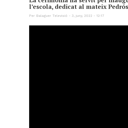
l’escola, dedicat al mateix Pedró
Per
Balaguer Televisió
3, juny, 2022 - 12:17