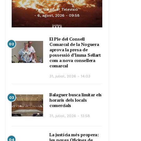
Per
Balaguer Televisió
6, agost, 2026 - 09:58
El Ple del Consell
Comarcal de la Noguera
02
aprova la presa de
possessió d’Imma Sellart
com a nova consellera
comarcal
31, juliol, 2026 - 14:03
Balaguer busca limitar els
03
horaris dels locals
comercials
31, juliol, 2026 - 13:58
La justícia més propera:
les noves Oficines de
04