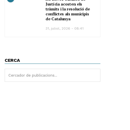
Justícia acosten els
tràmits i la resolució de
conflictes als municipis
de Catalunya
31, juliol, 2026 - 08:41
CERCA