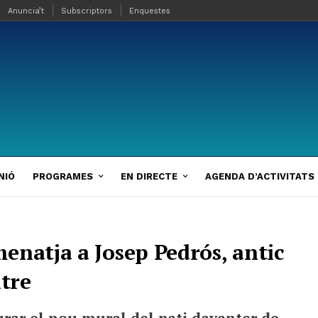
Anuncia’t
Subscriptors
Enquestes
NIÓ
PROGRAMES
EN DIRECTE
AGENDA D’ACTIVITATS
enatja a Josep Pedrós, antic
ntre
urar el nou mural del pati davanter de