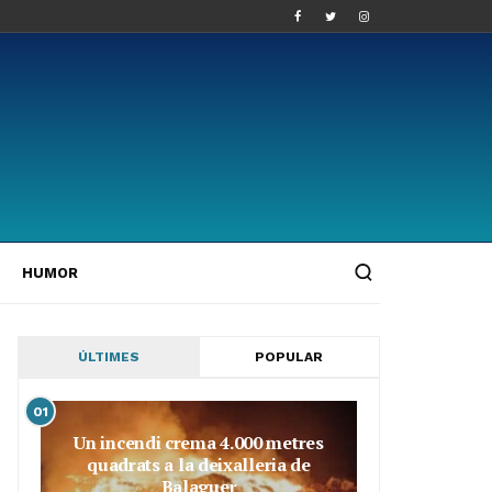
HUMOR
ÚLTIMES
POPULAR
01
Un incendi crema 4.000 metres
quadrats a la deixalleria de
Balaguer