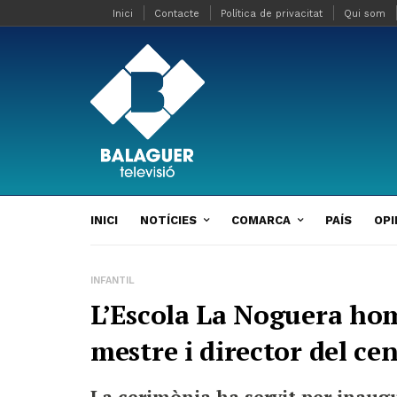
Inici
Contacte
Política de privacitat
Qui som
INICI
NOTÍCIES
COMARCA
PAÍS
OPI
INFANTIL
L’Escola La Noguera hom
mestre i director del ce
La cerimònia ha servit per inaug