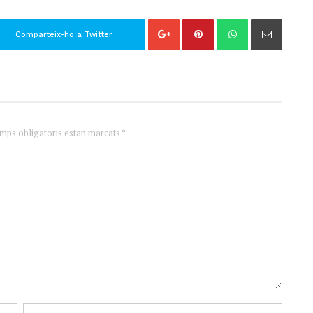
Comparteix-ho a Twitter
amps obligatoris estan marcats *