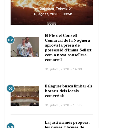
Per
Balaguer Televisió
6, agost, 2026 - 09:58
El Ple del Consell
Comarcal de la Noguera
02
aprova la presa de
possessió d’Imma Sellart
com a nova consellera
comarcal
31, juliol, 2026 - 14:03
Balaguer busca limitar els
03
horaris dels locals
comercials
31, juliol, 2026 - 13:58
La justícia més propera:
les noves Oficines de
04