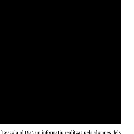
‘L’escola al Dia’, un informatiu realitzat pels alumnes dels