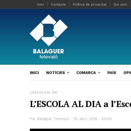
Inici
Contacte
Política de privacitat
Qui som
INICI
NOTÍCIES
COMARCA
PAÍS
OPI
L'ESCOLA AL DIA
L’ESCOLA AL DIA a l’Esc
Per
Balaguer Televisió
19, abril, 2016 - 00:00