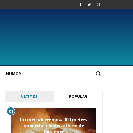
HUMOR
ÚLTIMES
POPULAR
01
Un incendi crema 4.000 metres
quadrats a la deixalleria de
Balaguer