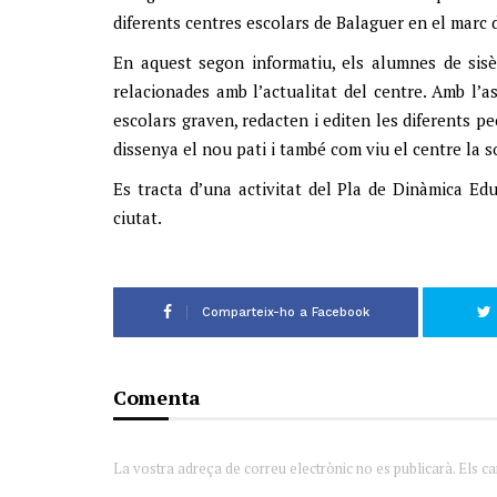
diferents centres escolars de Balaguer en el marc de
En aquest segon informatiu, els alumnes de sisè
relacionades amb l’actualitat del centre. Amb l’a
escolars graven, redacten i editen les diferents pe
dissenya el nou pati i també com viu el centre la 
Es tracta d’una activitat del Pla de Dinàmica Edu
ciutat.
Comparteix-ho a Facebook
Comenta
La vostra adreça de correu electrònic no es publicarà. Els c