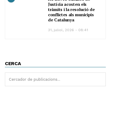
Justícia acosten els
tràmits i la resolució de
conflictes als municipis
de Catalunya
31, juliol, 2026 - 08:41
CERCA