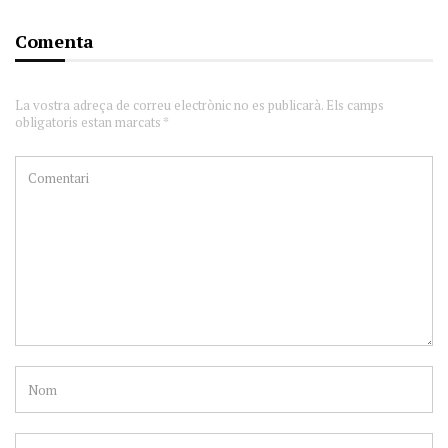
Comenta
La vostra adreça de correu electrònic no es publicarà. Els camps
obligatoris estan marcats *