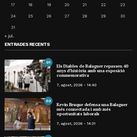
17
18
19
20
21
22
23
24
25
26
27
28
29
30
31
« jul.
ENTRADES RECENTS
01
Els Diables de Balaguer repassen 40
anys d’història amb una exposició
commemorativa
7, agost, 2026 - 14:40
02
Kevin Bruque defensa una Balaguer
més connectada i amb més
oportunitats laborals
7, agost, 2026 - 14:31