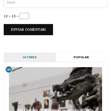
12 + 15 =
ÚLTIMES
POPULAR
01
Els Diables de Balaguer repassen 40 anys