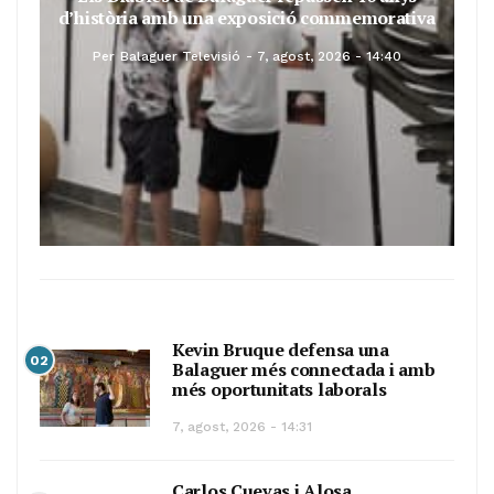
d’història amb una exposició commemorativa
Per
Balaguer Televisió
7, agost, 2026 - 14:40
Kevin Bruque defensa una
02
Balaguer més connectada i amb
més oportunitats laborals
7, agost, 2026 - 14:31
Carlos Cuevas i Alosa