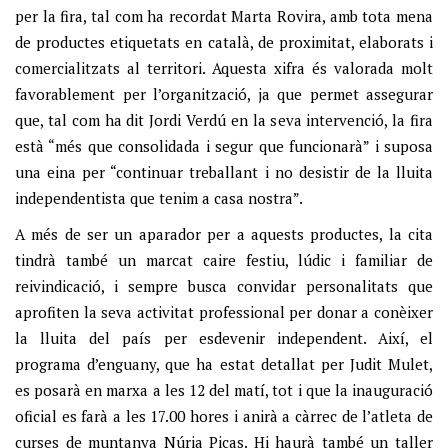
per la fira, tal com ha recordat Marta Rovira, amb tota mena
de productes etiquetats en català, de proximitat, elaborats i
comercialitzats al territori. Aquesta xifra és valorada molt
favorablement per l’organització, ja que permet assegurar
que, tal com ha dit Jordi Verdú en la seva intervenció, la fira
està “més que consolidada i segur que funcionarà” i suposa
una eina per “continuar treballant i no desistir de la lluita
independentista que tenim a casa nostra”.
A més de ser un aparador per a aquests productes, la cita
tindrà també un marcat caire festiu, lúdic i familiar de
reivindicació, i sempre busca convidar personalitats que
aprofiten la seva activitat professional per donar a conèixer
la lluita del país per esdevenir independent. Així, el
programa d’enguany, que ha estat detallat per Judit Mulet,
es posarà en marxa a les 12 del matí, tot i que la inauguració
oficial es farà a les 17.00 hores i anirà a càrrec de l’atleta de
curses de muntanya Núria Picas. Hi haurà també un taller