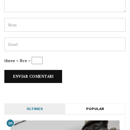
three × five =
ÚLTIMES
POPULAR
01