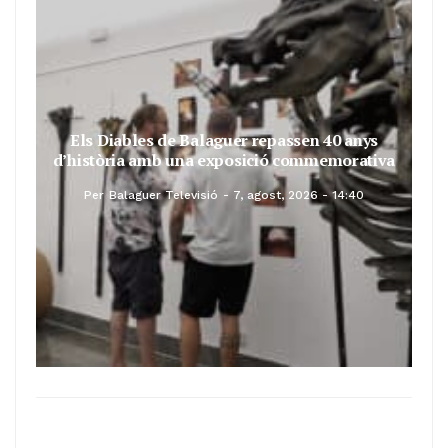
Els Diables de Balaguer repassen 40 anys
d’història amb una exposició commemorativa
Per
Balaguer Televisió
7, agost, 2026 - 14:40