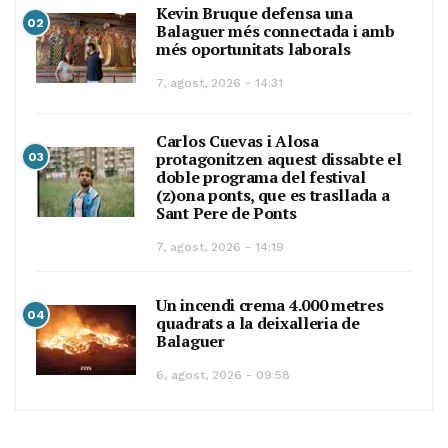
Kevin Bruque defensa una
02
Balaguer més connectada i amb
més oportunitats laborals
7, agost, 2026 - 14:31
Carlos Cuevas i Alosa
protagonitzen aquest dissabte el
03
doble programa del festival
(z)ona ponts, que es trasllada a
Sant Pere de Ponts
7, agost, 2026 - 14:19
Un incendi crema 4.000 metres
04
quadrats a la deixalleria de
Balaguer
6, agost, 2026 - 09:58