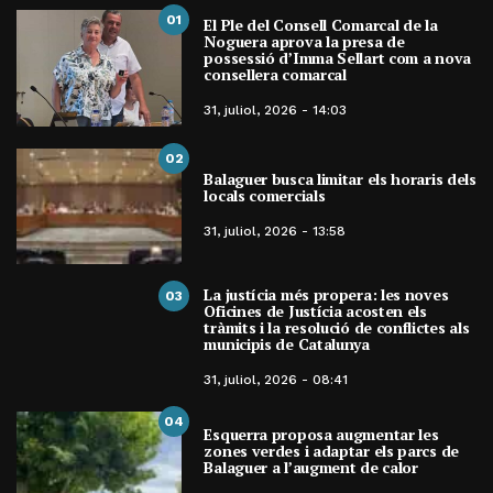
01
El Ple del Consell Comarcal de la
Noguera aprova la presa de
possessió d’Imma Sellart com a nova
consellera comarcal
31, juliol, 2026 - 14:03
02
Balaguer busca limitar els horaris dels
locals comercials
31, juliol, 2026 - 13:58
La justícia més propera: les noves
03
Oficines de Justícia acosten els
tràmits i la resolució de conflictes als
municipis de Catalunya
31, juliol, 2026 - 08:41
04
Esquerra proposa augmentar les
zones verdes i adaptar els parcs de
Balaguer a l’augment de calor