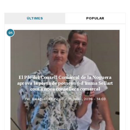
ÚLTIMES
POPULAR
01
El Ple del Consell Comarcal de la Noguera
aprova la presa de possessió d’Imma Sellart
com a nova consellera comarcal
Per
Balaguer Televisió
31, juliol, 2026 - 14:03