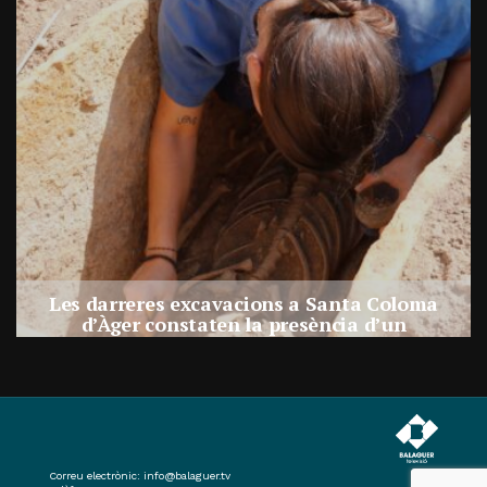
Les darreres excavacions a Santa Coloma
d’Àger constaten la presència d’un
assentament al costat de la necròpolis
Per
Balaguer Televisió
27, juliol, 2026 - 09:33
Correu electrònic:
info@balaguer.tv