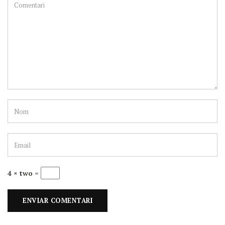
4 × two =