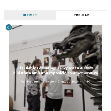
ÚLTIMES
POPULAR
01
Els Diables de Balaguer repassen 40 anys
d’història amb una exposició commemorativa
Per
Balaguer Televisió
7, agost, 2026 - 14:40