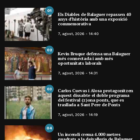
01
Els Diables de Balaguer repassen 40
anys d’història amb una exposició
commemorativa
7, agost, 2026 - 14:40
02
Kevin Bruque defensa una Balaguer
més connectada i amb més
oportunitats laborals
7, agost, 2026 - 14:31
03
Carlos Cuevas i Alosa protagonitzen
aquest dissabte el doble programa
del festival (z)ona ponts, que es
trasllada a Sant Pere de Ponts
7, agost, 2026 - 14:19
04
Un incendi crema 4.000 metres
quadrats a la deixalleria de Balaguer