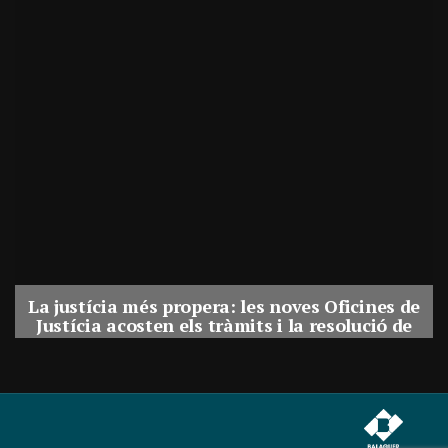
La justícia més propera: les noves Oficines de
Justícia acosten els tràmits i la resolució de
conflictes als municipis de Catalunya
Per
Balaguer Televisió
31, juliol, 2026 - 08:41