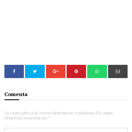
Comenta
La vostra adreça de correu electrònic no es publicarà. Els camps
obligatoris estan marcats *