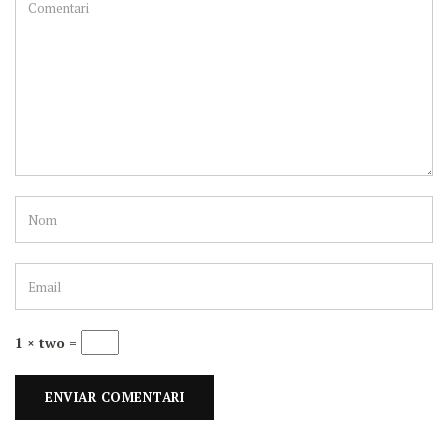
1 × two =