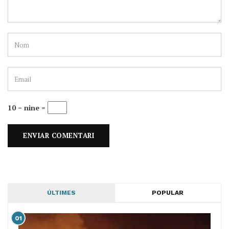
10 − nine =
ÚLTIMES
POPULAR
01