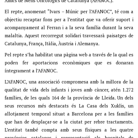
Amics de Nens Oncològics de Catalunya (AFANOC).
El repte, anomenat “Ivars – Múnic per l’AFANOC”, té com a
objectiu recaptar fons per a l’entitat que va oferir suport i
acompanyament al Ferran i a la seva família durant la seva
malaltia. Aquest recorregut solidari travessarà paisatges de
Catalunya, França, Itàlia, Àustria i Alemanya.
Pel repte s’ha habilitat una pàgina web a través de la qual es
poden fer aportacions econòmiques que es donaran
íntegrament a l’AFANOC.
L’AFANOC, una associació compromesa amb la millora de la
qualitat de vida dels infants i joves amb càncer, atén 1.272
famílies, de les quals 164 de la província de Lleida. Un dels
seus recursos més destacats és La Casa dels Xuklis, un
allotjament temporal situat a Barcelona per a les famílies
que han de desplaçar-se a la ciutat per rebre tractaments.
L’entitat també compta amb seus físiques a les quatre
províncies catalanes i representació als hospitals de