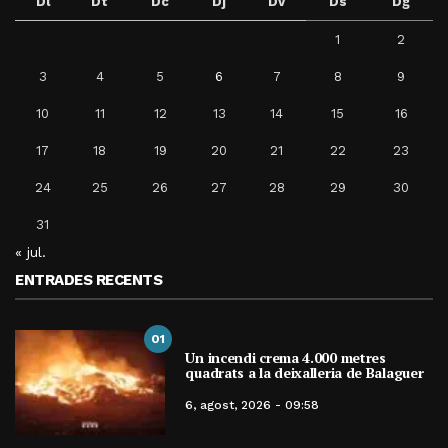
Dl
Dt
Dc
Dj
Dv
Ds
Dg
1
2
3
4
5
6
7
8
9
10
11
12
13
14
15
16
17
18
19
20
21
22
23
24
25
26
27
28
29
30
31
« jul.
ENTRADES RECENTS
01
Un incendi crema 4.000 metres
quadrats a la deixalleria de Balaguer
6, agost, 2026 - 09:58