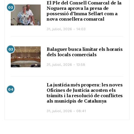
El Ple del Consell Comarcal de la
Noguera aprova la presa de
02
possessió d’Imma Sellart com a
nova consellera comarcal
31, juliol, 2026 - 14:03
Balaguer busca limitar els horaris
03
dels locals comercials
31, juliol, 2026 - 13:58
La justícia més propera: les noves
Oficines de Justícia acosten els
04
tràmits i la resolució de conflictes
als municipis de Catalunya
31, juliol, 2026 - 08:41