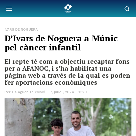
IVARS DE NOGUERA
D’Ivars de Noguera a Múnic
pel càncer infantil
El repte té com a objectiu recaptar fons
per a AFANOC, i s’ha habilitat una
pàgina web a través de la qual es poden
fer aportacions econòmiques
Per
Balaguer Televisió
7, juliol, 2024 - 11:20