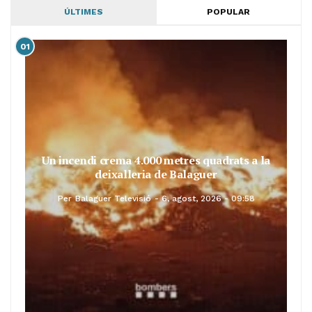
ÚLTIMES
POPULAR
01
Un incendi crema 4.000 metres quadrats a la
deixalleria de Balaguer
Per
Balaguer Televisió
6, agost, 2026 - 09:58