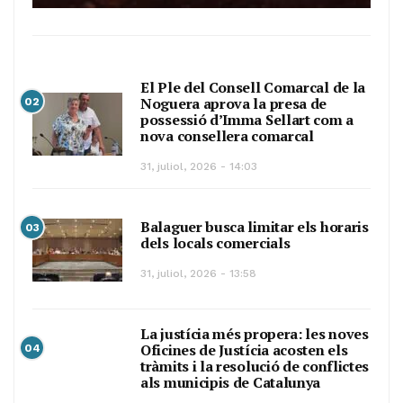
El Ple del Consell Comarcal de la
Noguera aprova la presa de
02
possessió d’Imma Sellart com a
nova consellera comarcal
31, juliol, 2026 - 14:03
Balaguer busca limitar els horaris
03
dels locals comercials
31, juliol, 2026 - 13:58
La justícia més propera: les noves
Oficines de Justícia acosten els
04
tràmits i la resolució de conflictes
als municipis de Catalunya