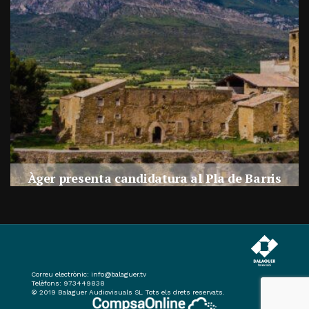
a
Àger presenta candidatura al Pla de Barris
s
Per
Balaguer Televisió
27, juliol, 2026 - 09:42
Correu electrònic:
info@balaguer.tv
Telèfons: 973449838
© 2019 Balaguer Audiovisuals SL Tots els drets reservats.