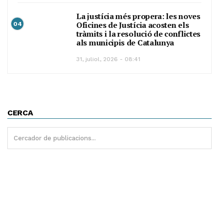
La justícia més propera: les noves
Oficines de Justícia acosten els
04
tràmits i la resolució de conflictes
als municipis de Catalunya
31, juliol, 2026 - 08:41
CERCA