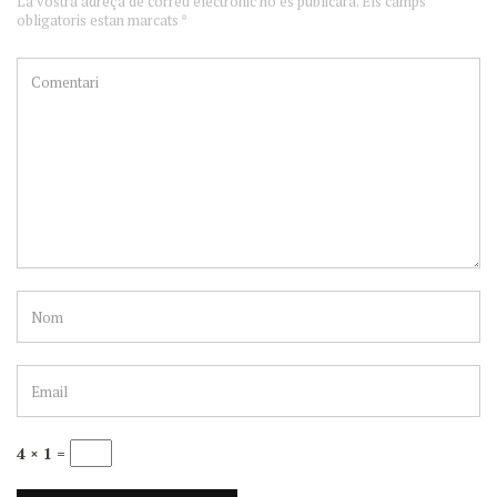
La vostra adreça de correu electrònic no es publicarà. Els camps
obligatoris estan marcats *
4 × 1 =