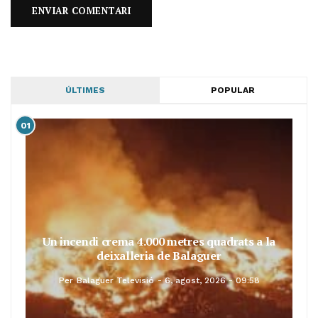
ÚLTIMES
POPULAR
01
Un incendi crema 4.000 metres quadrats a la
deixalleria de Balaguer
Per
Balaguer Televisió
6, agost, 2026 - 09:58