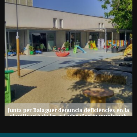
a
Junts per Balaguer denuncia deficiències en la
planificació de les estades d’estiu municipals
Per
Balaguer Televisió
27, juliol, 2026 - 17:30