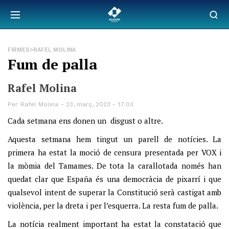
FIRMES>RAFEL MOLINA
Fum de palla
Rafel Molina
Per
Rafel Molina
23, març, 2023 - 17:03
Cada setmana ens donen un disgust o altre.
Aquesta setmana hem tingut un parell de notícies. La
primera ha estat la moció de censura presentada per VOX i
la mòmia del Tamames. De tota la carallotada només han
quedat clar que España és una democràcia de pixarrí i que
qualsevol intent de superar la Constitució serà castigat amb
violència, per la dreta i per l’esquerra. La resta fum de palla.
La notícia realment important ha estat la constatació que