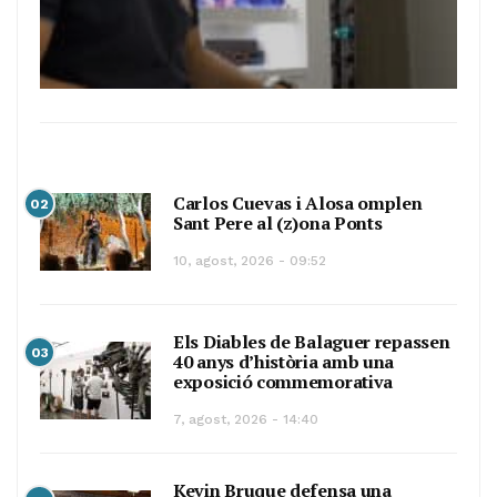
Carlos Cuevas i Alosa omplen
02
Sant Pere al (z)ona Ponts
10, agost, 2026 - 09:52
Els Diables de Balaguer repassen
03
40 anys d’història amb una
exposició commemorativa
7, agost, 2026 - 14:40
Kevin Bruque defensa una