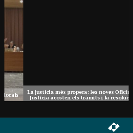
La justícia més propera: les noves Oficines de
Justícia acosten els tràmits i la resolució de
conflictes als municipis de Catalunya
Per
Balaguer Televisió
31, juliol, 2026 - 08:41