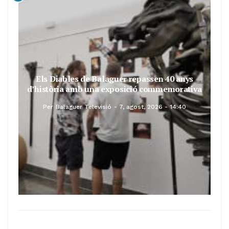
Els Diables de Balaguer repassen 40 anys
d’història amb una exposició commemorativa
Per
Balaguer Televisió
7, agost, 2026 - 14:40