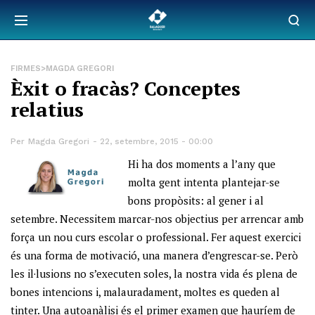
FIRMES>MAGDA GREGORI
Èxit o fracàs? Conceptes
relatius
Per
Magda Gregori
22, setembre, 2015 - 00:00
Hi ha dos moments a l’any que
molta gent intenta plantejar-se
bons propòsits: al gener i al
setembre. Necessitem marcar-nos objectius per arrencar amb
força un nou curs escolar o professional. Fer aquest exercici
és una forma de motivació, una manera d’engrescar-se. Però
les il·lusions no s’executen soles, la nostra vida és plena de
bones intencions i, malauradament, moltes es queden al
tinter. Una autoanàlisi és el primer examen que hauríem de