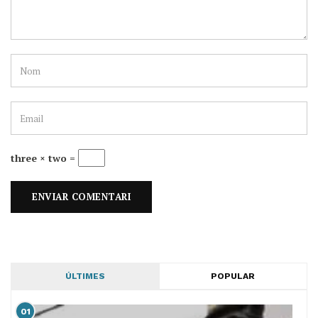
three × two =
ÚLTIMES
POPULAR
01