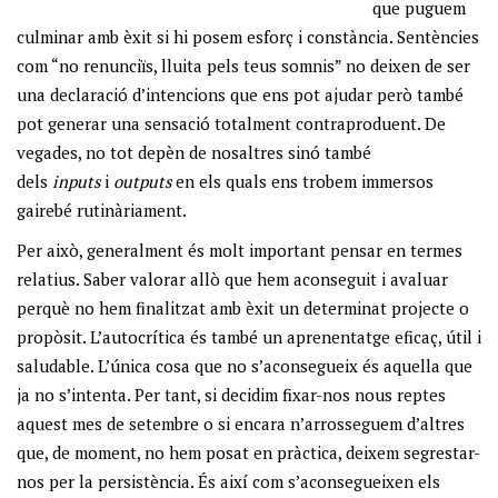
que puguem
culminar amb èxit si hi posem esforç i constància. Sentències
com “no renunciïs, lluita pels teus somnis” no deixen de ser
una declaració d’intencions que ens pot ajudar però també
pot generar una sensació totalment contraproduent. De
vegades, no tot depèn de nosaltres sinó també
dels
inputs
i
outputs
en els quals ens trobem immersos
gairebé rutinàriament.
Per això, generalment és molt important pensar en termes
relatius. Saber valorar allò que hem aconseguit i avaluar
perquè no hem finalitzat amb èxit un determinat projecte o
propòsit. L’autocrítica és també un aprenentatge eficaç, útil i
saludable. L’única cosa que no s’aconsegueix és aquella que
ja no s’intenta. Per tant, si decidim fixar-nos nous reptes
aquest mes de setembre o si encara n’arrosseguem d’altres
que, de moment, no hem posat en pràctica, deixem segrestar-
nos per la persistència. És així com s’aconsegueixen els