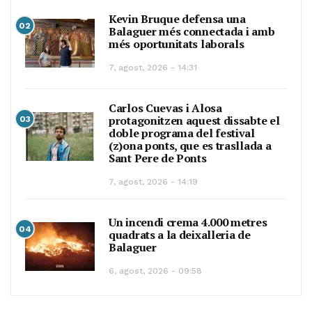
Kevin Bruque defensa una
02
Balaguer més connectada i amb
més oportunitats laborals
7, agost, 2026 - 14:31
Carlos Cuevas i Alosa
protagonitzen aquest dissabte el
03
doble programa del festival
(z)ona ponts, que es trasllada a
Sant Pere de Ponts
7, agost, 2026 - 14:19
Un incendi crema 4.000 metres
04
quadrats a la deixalleria de
Balaguer
6, agost, 2026 - 09:58