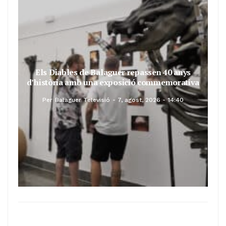
Els Diables de Balaguer repassen 40 anys
d’història amb una exposició commemorativa
Per
Balaguer Televisió
7, agost, 2026 - 14:40