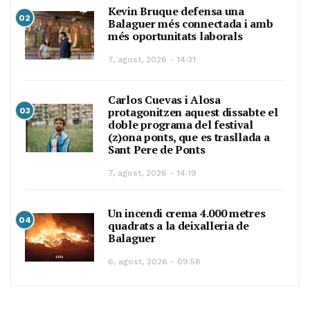
Kevin Bruque defensa una
02
Balaguer més connectada i amb
més oportunitats laborals
7, agost, 2026 - 14:31
Carlos Cuevas i Alosa
protagonitzen aquest dissabte el
03
doble programa del festival
(z)ona ponts, que es trasllada a
Sant Pere de Ponts
7, agost, 2026 - 14:19
Un incendi crema 4.000 metres
04
quadrats a la deixalleria de
Balaguer
6, agost, 2026 - 09:58