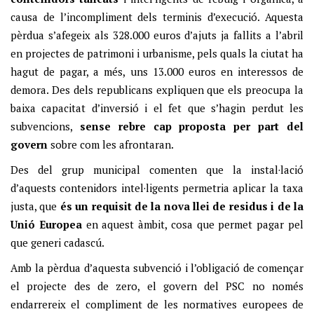
causa de l’incompliment dels terminis d’execució. Aquesta
pèrdua s’afegeix als 328.000 euros d’ajuts ja fallits a l’abril
en projectes de patrimoni i urbanisme, pels quals la ciutat ha
hagut de pagar, a més, uns 13.000 euros en interessos de
demora. Des dels republicans expliquen que els preocupa la
baixa capacitat d’inversió i el fet que s’hagin perdut les
subvencions,
sense rebre cap proposta per part del
govern
sobre com les afrontaran.
Des del grup municipal comenten que la instal·lació
d’aquests contenidors intel·ligents permetria aplicar la taxa
justa, que
és un requisit de la nova llei de residus i de la
Unió Europea
en aquest àmbit, cosa que permet pagar pel
que generi cadascú.
Amb la pèrdua d’aquesta subvenció i l’obligació de començar
el projecte des de zero, el govern del PSC no només
endarrereix el compliment de les normatives europees de