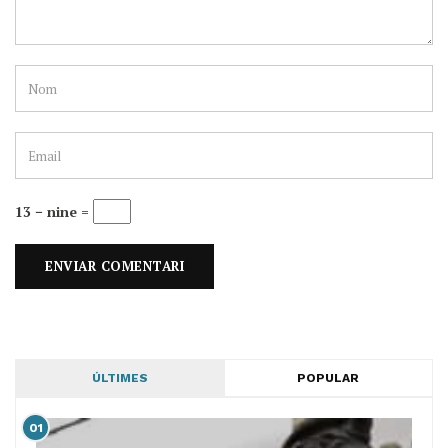
13 − nine =
ÚLTIMES
POPULAR
01