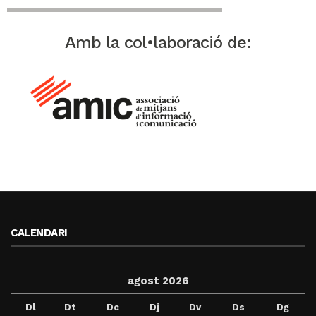
Amb la col•laboració de:
CALENDARI
agost 2026
Dl
Dt
Dc
Dj
Dv
Ds
Dg