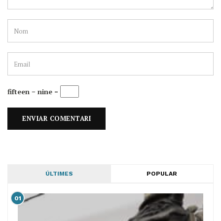
fifteen − nine =
ÚLTIMES
POPULAR
01